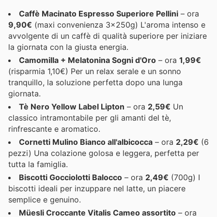
Caffè Macinato Espresso Superiore Pellini
– ora
9,90€
(maxi convenienza 3x250g) L'aroma intenso e
avvolgente di un caffè di qualità superiore per iniziare
la giornata con la giusta energia.
Camomilla + Melatonina Sogni d'Oro
– ora
1,99€
(risparmia 1,10€) Per un relax serale e un sonno
tranquillo, la soluzione perfetta dopo una lunga
giornata.
Tè Nero Yellow Label Lipton
– ora
2,59€
Un
classico intramontabile per gli amanti del tè,
rinfrescante e aromatico.
Cornetti Mulino Bianco all'albicocca
– ora
2,29€
(6
pezzi) Una colazione golosa e leggera, perfetta per
tutta la famiglia.
Biscotti Gocciolotti Balocco
– ora
2,49€
(700g) I
biscotti ideali per inzuppare nel latte, un piacere
semplice e genuino.
Müesli Croccante Vitalis Cameo assortito
– ora