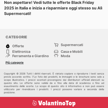
Non aspettare! Vedi tutte le offerte Black Friday
2025 in Italia e inizia a risparmiare oggi stesso su Alì
Supermercati!
CATEGORIE
Supermercati
Offerte
Elettronica
Casa e Mobili
Ferramenta e Giardino
Moda
Salute e Bellezza
Sport e tempo libero
Più categorie
Bambini e Neonati
Animali Domestici
Altri
Copyright © 2026 Tutti i diritti riservati. È vietato copiare o riprodurre i testi senza
previo accordo scritto. \"Le foto dei prodotti, le immagini e le brochure sono solo a
scopo illustrativo. I prezzi scontati provengono dai distributori ufficiali elencati su
questo sito. Le offerte sono valide da e fino alla data di scadenza o fino ad
esaurimento delle scorte. Lo scopo di questo sito è informativo e non può essere
utilizzato per rivendicare i prodotti. I prezzi possono variare a seconda della
posizione.