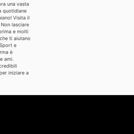
lora una vasta
à quotidiane
ano! Visita il
 Non lasciare
eprima e molti
 che ti aiutano
 Sport e
orma è
e ami.
redibili
er iniziare a