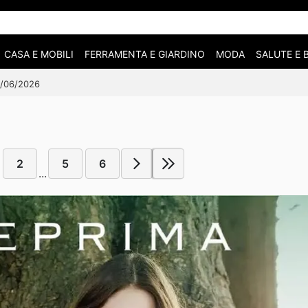
CASA E MOBILI
FERRAMENTA E GIARDINO
MODA
SALUTE E 
06/06/2026
2
5
6
...