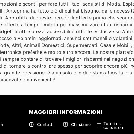
ozioni e sconti, per fare tutti i tuoi acquisti di Moda. Esp
li. Anteprima ha tutto ciò di cui hai bisogno, dalle necessit
nti. Approfitta di queste incredibili offerte prima che scompai
 offerte a tempo limitato per massimizzare i tuoi risparmi.
udget: ti offre prezzi accessibili e offerte esclusive su Ant
ccesso a volantini aggiornati, annunci settimanali e volantini
oda, Altri, Animali Domestici, Supermercati, Casa e Mobili,
lettronica preferite e molto altro ancora. La nostra piattaf
sempre contare di trovare i migliori risparmi nei negozi ch
 di tornare a controllare spesso per scoprire ancora più inc
 grande occasione: è a un solo clic di distanza! Visita ora p
 piacevole e conveniente!
MAGGIORI INFORMAZIONI
Termini e
ca
Contatti
Chi siamo
condizioni