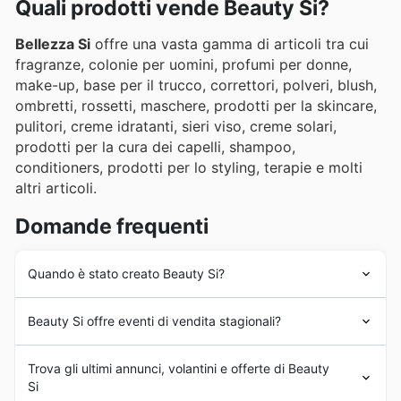
Quali prodotti vende Beauty Si?
Bellezza Si
offre una vasta gamma di articoli tra cui
fragranze, colonie per uomini, profumi per donne,
make-up, base per il trucco, correttori, polveri, blush,
ombretti, rossetti, maschere, prodotti per la skincare,
pulitori, creme idratanti, sieri viso, creme solari,
prodotti per la cura dei capelli, shampoo,
conditioners, prodotti per lo styling, terapie e molti
altri articoli.
Domande frequenti
Quando è stato creato Beauty Si?
Beauty Si
è stata istituita negli anni '80 in Italia. Fin dalla
Beauty Si offre eventi di vendita stagionali?
sua fondazione,
Beauty Si
ha mirato a offrire ai suoi
clienti cosmetici, fragranze e prodotti per la bellezza di
Beauty Si partecipa attivamente a tutte le principali
elevata qualità e delle aziende più rinomate a livello
Trova gli ultimi annunci, volantini e offerte di Beauty
promozioni stagionali e saldi
previsti nel calendario
mondiale. Negli anni seguenti,
Beauty Si
ha subito una
Si
commerciale italiano. Non perdere i nostri
sconti
significativa crescita commerciale con l'inserimento di