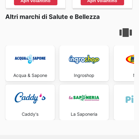
Apri volantino
Apri volantino
Altri marchi di Salute e Bellezza
Acqua & Sapone
Ingroshop
Ma
Caddy's
La Saponeria
Pi