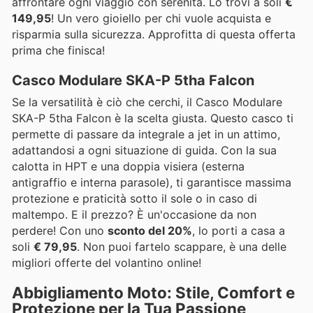
affrontare ogni viaggio con serenità. Lo trovi a soli
€
149,95
! Un vero gioiello per chi vuole acquista e
risparmia sulla sicurezza. Approfitta di questa offerta
prima che finisca!
Casco Modulare SKA-P 5tha Falcon
Se la versatilità è ciò che cerchi, il Casco Modulare
SKA-P 5tha Falcon è la scelta giusta. Questo casco ti
permette di passare da integrale a jet in un attimo,
adattandosi a ogni situazione di guida. Con la sua
calotta in HPT e una doppia visiera (esterna
antigraffio e interna parasole), ti garantisce massima
protezione e praticità sotto il sole o in caso di
maltempo. E il prezzo? È un'occasione da non
perdere! Con uno
sconto del 20%
, lo porti a casa a
soli
€ 79,95
. Non puoi fartelo scappare, è una delle
migliori offerte del volantino online!
Abbigliamento Moto: Stile, Comfort e
Protezione per la Tua Passione