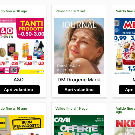
ido fino al 18 ago
Valido fino al 2 set
Valido fino 
A&O
DM Drogerie Markt
Apri volantino
Apri volantino
Apri
ido fino al 16 ago
Valido fino al 19 ago
Valido fino 
ago