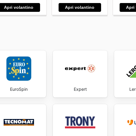
Apri volantino
Apri volantino
Apri
EuroSpin
Expert
Ler