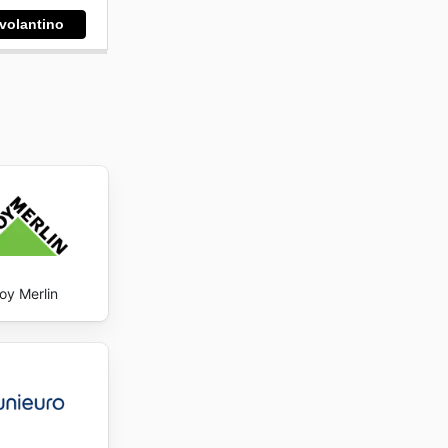
 volantino
oy Merlin