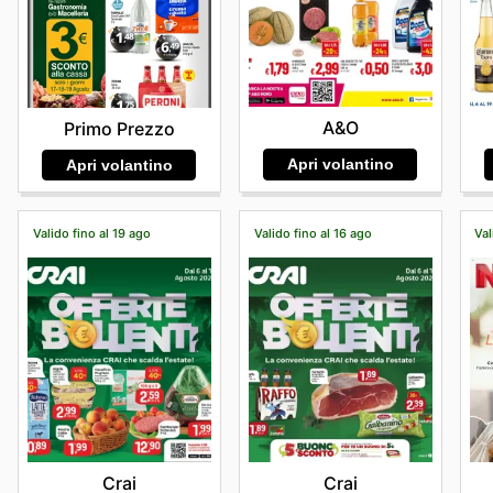
A&O
Primo Prezzo
Apri volantino
Apri volantino
Valido fino al 19 ago
Valido fino al 16 ago
Val
Crai
Crai