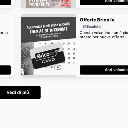
Apri volanti
Offerte Brico Io
Scaduto
Torna
Questo volantino non è più
presto per nuove offerte!
Apri volanti
Vedi di più