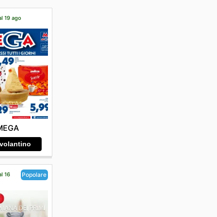
al 19 ago
MEGA
 volantino
al 16
Popolare