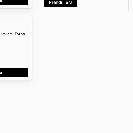
no
Prendili ora
 valido. Torna
no