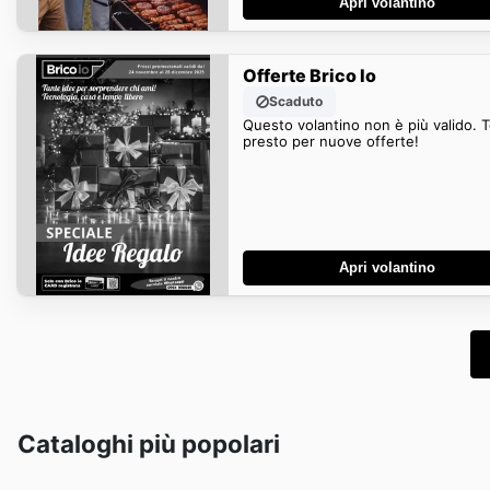
Apri volantino
Offerte Brico Io
Scaduto
Questo volantino non è più valido. 
presto per nuove offerte!
Apri volantino
Cataloghi più popolari