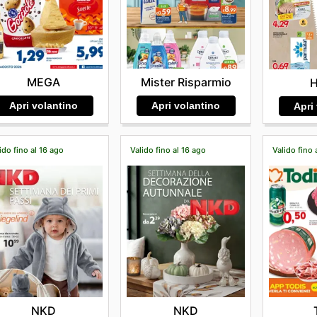
MEGA
Mister Risparmio
H
Apri volantino
Apri volantino
Apri
ido fino al 16 ago
Valido fino al 16 ago
Valido fino 
NKD
NKD