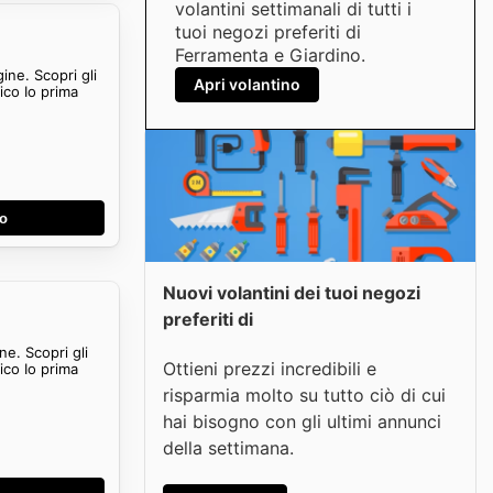
volantini settimanali di tutti i
tuoi negozi preferiti di
Ferramenta e Giardino.
ine. Scopri gli
Apri volantino
rico Io prima
no
Nuovi volantini dei tuoi negozi
preferiti di
e. Scopri gli
Ottieni prezzi incredibili e
rico Io prima
risparmia molto su tutto ciò di cui
hai bisogno con gli ultimi annunci
della settimana.