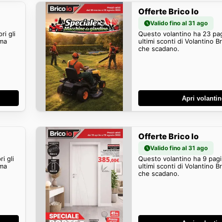
Offerte Brico Io
Valido fino al 31 ago
i gli
Questo volantino ha 23 pag
ima
ultimi sconti di Volantino B
che scadano.
Apri volanti
Offerte Brico Io
Valido fino al 31 ago
i gli
Questo volantino ha 9 pagin
ima
ultimi sconti di Volantino B
che scadano.