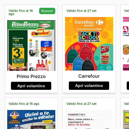
Valido fino al 16
Valido fino al 27 set
Val
Nuovo!
ago
Carrefour
Primo Prezzo
Apri volantino
Apri volantino
Valido fino al 16 ago
Valido fino al 27 set
Val