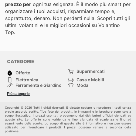
prezzo per
ogni tua esigenza. È il modo più smart per
organizzare i tuoi acquisti, risparmiare tempo e,
soprattutto, denaro. Non perderti nulla! Scopri tutti gli
ultimi volantini e le migliori occasioni su Volantino
Top.
CATEGORIE
Supermercati
Offerte
Elettronica
Casa e Mobili
Ferramenta e Giardino
Moda
Salute e Bellezza
Sport e tempo libero
Più categorie
Bambini e Neonati
Animali Domestici
Altri
Copyright © 2026 Tutti i diritti riservati. È vietato copiare o riprodurre i testi senza
previo accordo scritto. \"Le foto dei prodotti, le immagini e le brochure sono solo a
scopo illustrativo. I prezzi scontati provengono dai distributori ufficiali elencati su
questo sito. Le offerte sono valide da e fino alla data di scadenza o fino ad
esaurimento delle scorte. Lo scopo di questo sito è informativo e non può essere
utilizzato per rivendicare i prodotti. I prezzi possono variare a seconda della
posizione.