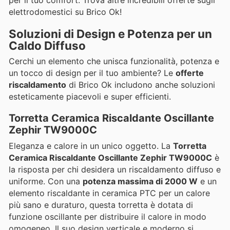
per il tuo comfort. Trova altre incredibili offerte sugli
elettrodomestici su Brico Ok!
Soluzioni di Design e Potenza per un
Caldo Diffuso
Cerchi un elemento che unisca funzionalità, potenza e
un tocco di design per il tuo ambiente? Le
offerte
riscaldamento
di Brico Ok includono anche soluzioni
esteticamente piacevoli e super efficienti.
Torretta Ceramica Riscaldante Oscillante
Zephir TW9000C
Eleganza e calore in un unico oggetto. La
Torretta
Ceramica Riscaldante Oscillante Zephir TW9000C
è
la risposta per chi desidera un riscaldamento diffuso e
uniforme. Con una
potenza massima di 2000 W
e un
elemento riscaldante in ceramica PTC per un calore
più sano e duraturo, questa torretta è dotata di
funzione oscillante per distribuire il calore in modo
omogeneo. Il suo design verticale e moderno si