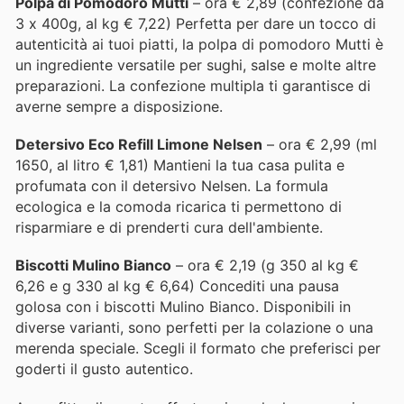
Polpa di Pomodoro Mutti
– ora € 2,89 (confezione da
3 x 400g, al kg € 7,22) Perfetta per dare un tocco di
autenticità ai tuoi piatti, la polpa di pomodoro Mutti è
un ingrediente versatile per sughi, salse e molte altre
preparazioni. La confezione multipla ti garantisce di
averne sempre a disposizione.
Detersivo Eco Refill Limone Nelsen
– ora € 2,99 (ml
1650, al litro € 1,81) Mantieni la tua casa pulita e
profumata con il detersivo Nelsen. La formula
ecologica e la comoda ricarica ti permettono di
risparmiare e di prenderti cura dell'ambiente.
Biscotti Mulino Bianco
– ora € 2,19 (g 350 al kg €
6,26 e g 330 al kg € 6,64) Concediti una pausa
golosa con i biscotti Mulino Bianco. Disponibili in
diverse varianti, sono perfetti per la colazione o una
merenda speciale. Scegli il formato che preferisci per
goderti il gusto autentico.