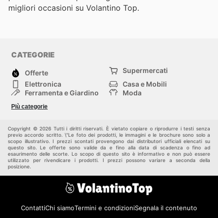
migliori occasioni su Volantino Top.
CATEGORIE
Supermercati
Offerte
Elettronica
Casa e Mobili
Ferramenta e Giardino
Moda
Salute e Bellezza
Sport e tempo libero
Più categorie
Bambini e Neonati
Animali Domestici
Altri
Copyright © 2026 Tutti i diritti riservati. È vietato copiare o riprodurre i testi senza
previo accordo scritto. \"Le foto dei prodotti, le immagini e le brochure sono solo a
scopo illustrativo. I prezzi scontati provengono dai distributori ufficiali elencati su
questo sito. Le offerte sono valide da e fino alla data di scadenza o fino ad
esaurimento delle scorte. Lo scopo di questo sito è informativo e non può essere
utilizzato per rivendicare i prodotti. I prezzi possono variare a seconda della
posizione.
Contatti
Chi siamo
Termini e condizioni
Segnala il contenuto