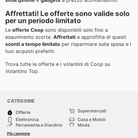
smartphone
e
gadgets
a prezzo scontatissimo!
Affrettati! Le offerte sono valide solo
per un periodo limitato
Le
offerte Coop
sono disponibili solo fino a
esaurimento scorte.
Affrettati
e approfitta di questi
sconti a tempo limitato
per risparmiare sulla spesa e i
tuoi acquisti preferiti.
Trova tutte le offerte e i volantini di Coop su
Volantino Top.
CATEGORIE
Supermercati
Offerte
Elettronica
Casa e Mobili
Ferramenta e Giardino
Moda
Salute e Bellezza
Sport e tempo libero
Più categorie
Bambini e Neonati
Animali Domestici