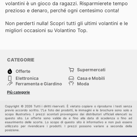
volantini è un gioco da ragazzi. Risparmierete tempo
prezioso e denaro, perché ogni centesimo conta!
Non perderti nulla! Scopri tutti gli ultimi volantini e le
migliori occasioni su Volantino Top.
CATEGORIE
Supermercati
Offerte
Elettronica
Casa e Mobili
Ferramenta e Giardino
Moda
Salute e Bellezza
Sport e tempo libero
Più categorie
Bambini e Neonati
Animali Domestici
Altri
Copyright © 2026 Tutti i diritti riservati. È vietato copiare o riprodurre i testi senza
previo accordo scritto. \"Le foto dei prodotti, le immagini e le brochure sono solo a
scopo illustrativo. I prezzi scontati provengono dai distributori ufficiali elencati su
questo sito. Le offerte sono valide da e fino alla data di scadenza o fino ad
esaurimento delle scorte. Lo scopo di questo sito è informativo e non può essere
utilizzato per rivendicare i prodotti. I prezzi possono variare a seconda della
posizione.