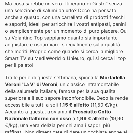
Ma cosa sarebbe un vero "Itinerario di Gusto" senza
una selezione di salumi da urlo? Deco ha pensato
anche a questo, con una carrellata di prodotti freschi
e saporiti, ideali per arricchire i vostri antipasti, panini
o semplicemente per un momento di puro piacere. Qui
su Volantino Top sappiamo quanto sia importante
acquistare e risparmiare, specialmente sulla qualità
che meriti. Proprio come quando si cerca la migliore
Smart TV su MediaWorld o Unieuro, qui si cerca il top
per il palato!
Tra le perle di questa settimana, spicca la
Mortadella
Veroni "La V" di Veroni
, un classico intramontabile
della salumeria italiana, famosa per la sua qualità
superiore e il suo sapore inconfondibile. Deco la rende
accessibile a tutti a soli
1,15 € all'etto
(11,50 €/kg).
Accanto a questa, troviamo il
Prosciutto Cotto
Nazionale Italforno con osso
a
1,99 € all'etto
(19,90
€/kg), una vera delizia per chi ama i sapori più
raffinati. Non dimenticate di dare un'occhiata anche al