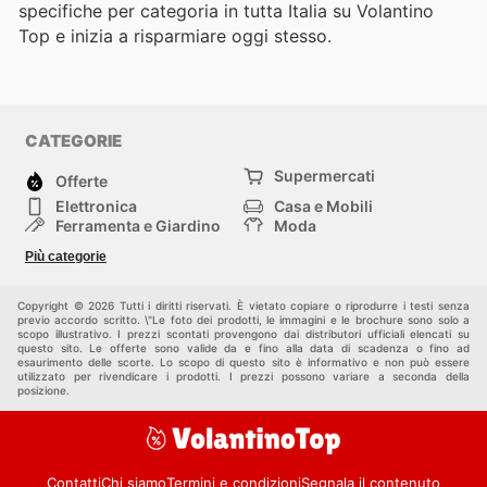
specifiche per categoria in tutta Italia su Volantino
Top e inizia a risparmiare oggi stesso.
CATEGORIE
Supermercati
Offerte
Elettronica
Casa e Mobili
Ferramenta e Giardino
Moda
Salute e Bellezza
Sport e tempo libero
Più categorie
Bambini e Neonati
Animali Domestici
Altri
Copyright © 2026 Tutti i diritti riservati. È vietato copiare o riprodurre i testi senza
previo accordo scritto. \"Le foto dei prodotti, le immagini e le brochure sono solo a
scopo illustrativo. I prezzi scontati provengono dai distributori ufficiali elencati su
questo sito. Le offerte sono valide da e fino alla data di scadenza o fino ad
esaurimento delle scorte. Lo scopo di questo sito è informativo e non può essere
utilizzato per rivendicare i prodotti. I prezzi possono variare a seconda della
posizione.
Contatti
Chi siamo
Termini e condizioni
Segnala il contenuto