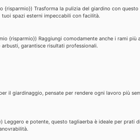
o {risparmio}) Trasforma la pulizia del giardino con questo 
i tuoi spazi esterni impeccabili con facilità.
rmio {risparmio}) Raggiungi comodamente anche i rami più a
 arbusti, garantisce risultati professionali.
 per il giardinaggio, pensate per rendere ogni lavoro più se
}) Leggero e potente, questo tagliaerba è ideale per prati d
novrabilità.