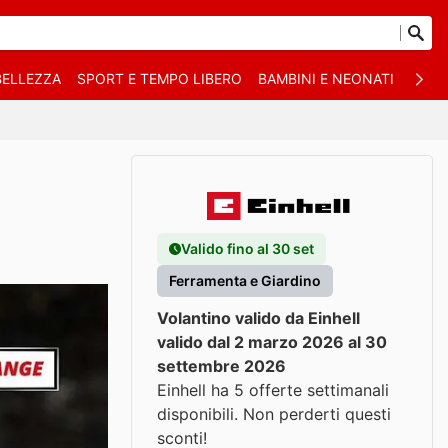
BELLEZZA
SPORT E TEMPO LIBERO
BAMBINI E NEONATI
ANIM
Valido fino al 30 set
Ferramenta e Giardino
Volantino valido da Einhell
valido dal 2 marzo 2026 al 30
settembre 2026
Einhell ha 5 offerte settimanali
disponibili. Non perderti questi
sconti!