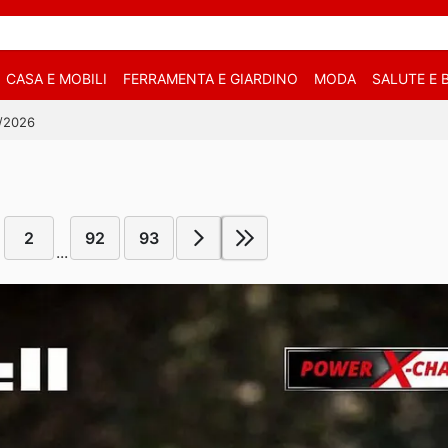
CASA E MOBILI
FERRAMENTA E GIARDINO
MODA
SALUTE E 
9/2026
2
92
93
...