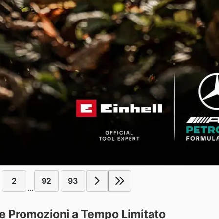
2
92
93
...
p e Promozioni a Tempo Limitato