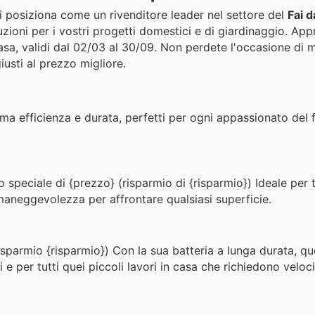
l si posiziona come un rivenditore leader nel settore del
Fai d
ioni per i vostri progetti domestici e di giardinaggio. Appr
casa, validi dal 02/03 al 30/09. Non perdete l'occasione di m
giusti al prezzo migliore.
ima efficienza e durata, perfetti per ogni appassionato del 
 speciale di {prezzo} (risparmio di {risparmio}) Ideale per t
e maneggevolezza per affrontare qualsiasi superficie.
isparmio {risparmio}) Con la sua batteria a lunga durata, q
i e per tutti quei piccoli lavori in casa che richiedono veloc