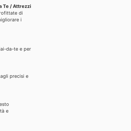
a Te / Attrezzi
ofittate di
igliorare i
fai-da-te e per
agli precisi e
uesto
ità e