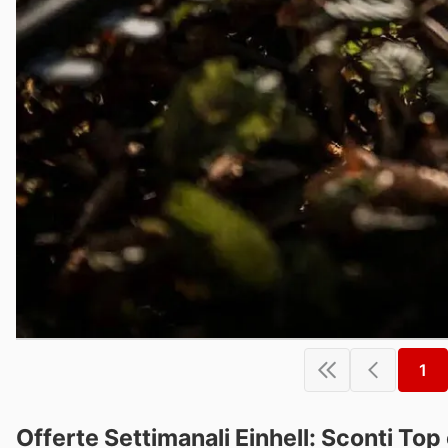
1
Offerte Settimanali Einhell: Sconti To