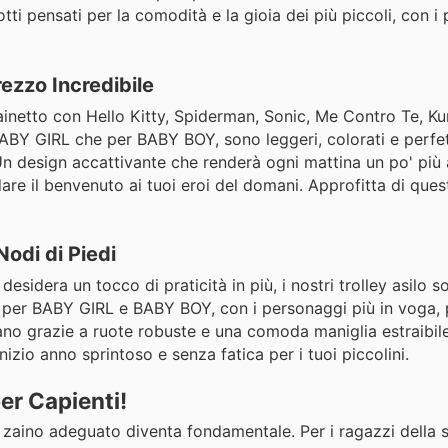
ti pensati per la comodità e la gioia dei più piccoli, con i
rezzo Incredibile
ainetto con Hello Kitty, Spiderman, Sonic, Me Contro Te, Ku
er BABY GIRL che per BABY BOY, sono leggeri, colorati e perfet
Un design accattivante che renderà ogni mattina un po' più al
re il benvenuto ai tuoi eroi del domani. Approfitta di ques
Nodi di Piedi
sidera un tocco di praticità in più, i nostri trolley asilo s
iti per BABY GIRL e BABY BOY, con i personaggi più in voga,
iano grazie a ruote robuste e una comoda maniglia estraibile
nizio anno sprintoso e senza fatica per i tuoi piccolini.
per Capienti!
o zaino adeguato diventa fondamentale. Per i ragazzi della 