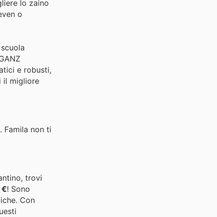
liere lo zaino
Seven o
 scuola
J-GANZ
tici e robusti,
 il migliore
 Famila non ti
ntino, trovi
 €
! Sono
stiche. Con
uesti