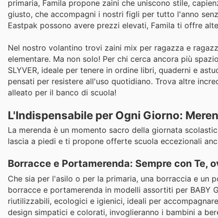
primaria, Famila propone zaini che uniscono stile, capie
giusto, che accompagni i nostri figli per tutto l'anno se
Eastpak possono avere prezzi elevati, Famila ti offre alte
Nel nostro volantino trovi zaini mix per ragazza e ragazzo
elementare. Ma non solo! Per chi cerca ancora più spa
SLYVER, ideale per tenere in ordine libri, quaderni e astu
pensati per resistere all'uso quotidiano. Trova altre incred
alleato per il banco di scuola!
L'Indispensabile per Ogni Giorno: Meren
La merenda è un momento sacro della giornata scolastica,
lascia a piedi e ti propone offerte scuola eccezionali anch
Borracce e Portamerenda: Sempre con Te, 
Che sia per l'asilo o per la primaria, una borraccia e un 
borracce e portamerenda in modelli assortiti per BABY G
riutilizzabili, ecologici e igienici, ideali per accompagnare
design simpatici e colorati, invoglieranno i bambini a be