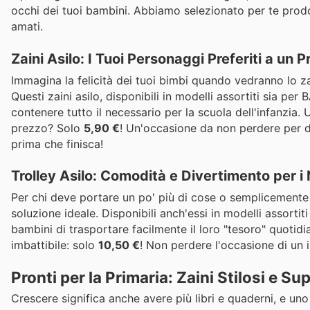
occhi dei tuoi bambini. Abbiamo selezionato per te prodot
amati.
Zaini Asilo: I Tuoi Personaggi Preferiti a un P
Immagina la felicità dei tuoi bimbi quando vedranno lo z
Questi zaini asilo, disponibili in modelli assortiti sia p
contenere tutto il necessario per la scuola dell'infanzia. 
prezzo? Solo
5,90 €
! Un'occasione da non perdere per da
prima che finisca!
Trolley Asilo: Comodità e Divertimento per i 
Per chi deve portare un po' più di cose o semplicemente de
soluzione ideale. Disponibili anch'essi in modelli assort
bambini di trasportare facilmente il loro "tesoro" quotid
imbattibile: solo
10,50 €
! Non perdere l'occasione di un i
Pronti per la Primaria: Zaini Stilosi e Su
Crescere significa anche avere più libri e quaderni, e un