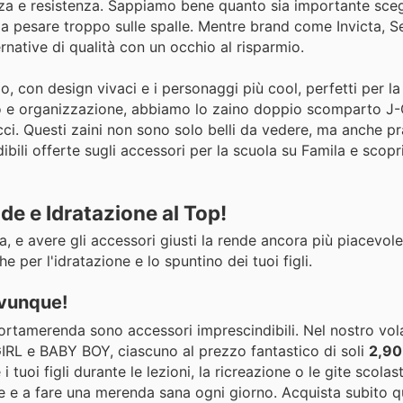
nza e resistenza. Sappiamo bene quanto sia importante sceg
nza pesare troppo sulle spalle. Mentre brand come Invicta, 
rnative di qualità con un occhio al risparmio.
, con design vivaci e i personaggi più cool, perfetti per la
zio e organizzazione, abbiamo lo zaino doppio scomparto 
cci. Questi zaini non sono solo belli da vedere, ma anche pra
ibili offerte sugli accessori per la scuola su Famila e scopri
de e Idratazione al Top!
 e avere gli accessori giusti la rende ancora più piacevole.
e per l'idratazione e lo spuntino dei tuoi figli.
ovunque!
portamerenda sono accessori imprescindibili. Nel nostro vola
IRL e BABY BOY, ciascuno al prezzo fantastico di soli
2,90
 i tuoi figli durante le lezioni, la ricreazione o le gite scola
re e a fare una merenda sana ogni giorno. Acquista subito q