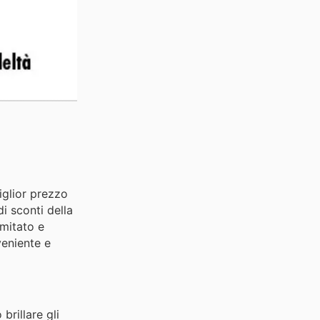
iglior prezzo
di sconti della
imitato e
veniente e
rillare gli