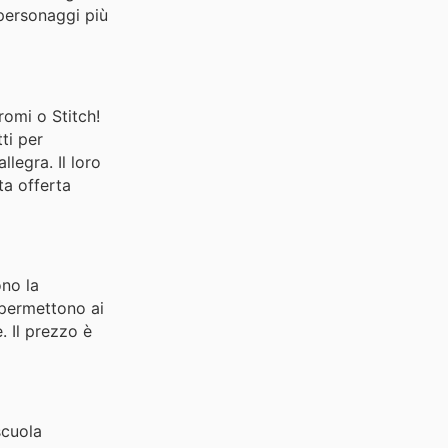
 personaggi più
romi o Stitch!
ti per
legra. Il loro
ta offerta
ono la
 permettono ai
. Il prezzo è
scuola