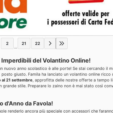
2
21
22
...
 Imperdibili del Volantino Online!
 un nuovo anno scolastico è alle porte! Se stai cercando il m
el posto giusto. Famila ha lanciato un volantino online ricco 
o al 21 settembre
, approfitta delle nostre offerte a tempo l
in grande stile. Preparare lo zaino non è mai stato così con
zio d'Anno da Favola!
ole renderlo ancora più speciale con accessori che faranno b