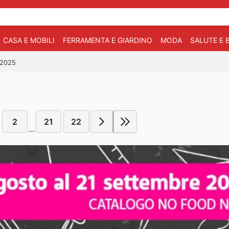
CASA E MOBILI
FERRAMENTA E GIARDINO
MODA
SALUTE E 
/2025
2
21
22
...