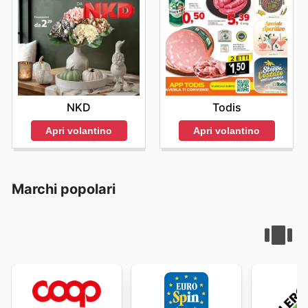
NKD
Todis
Apri volantino
Apri volantino
Marchi popolari