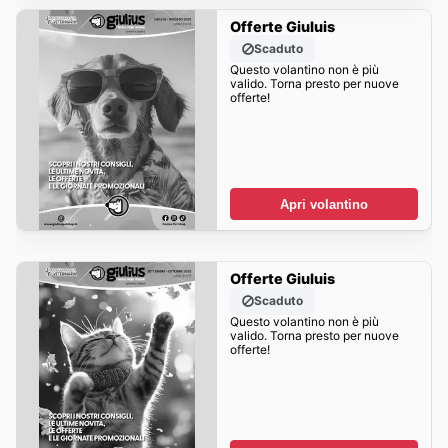
Offerte Giuluis
Scaduto
Questo volantino non è più
valido. Torna presto per nuove
offerte!
Apri volantino
Offerte Giuluis
Scaduto
Questo volantino non è più
valido. Torna presto per nuove
offerte!