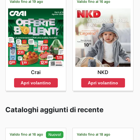
Valido fino al 19 ago
Valido fino al 16 ago
Crai
NKD
Apri volantino
Apri volantino
Cataloghi aggiunti di recente
Valido fino al 16 ago
Valido fino al 18 ago
Nuovo!