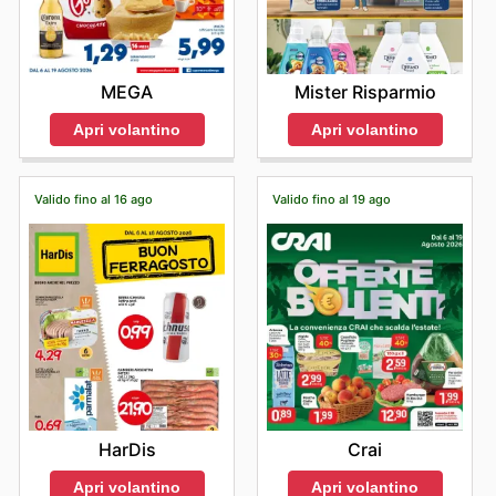
MEGA
Mister Risparmio
Apri volantino
Apri volantino
Valido fino al 16 ago
Valido fino al 19 ago
HarDis
Crai
Apri volantino
Apri volantino