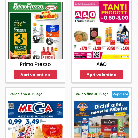
A&O
Primo Prezzo
Apri volantino
Apri volantino
Valido fino al 19 ago
Valido fino al 16 ago
Popolare