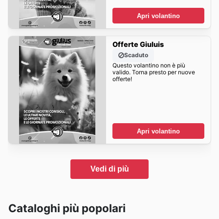
Apri volantino
Offerte Giuluis
Scaduto
Questo volantino non è più
valido. Torna presto per nuove
offerte!
Apri volantino
Vedi di più
Cataloghi più popolari