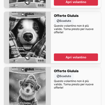
Apri volantino
Offerte Giuluis
Scaduto
Questo volantino non è più
valido. Torna presto per nuove
offerte!
Apri volantino
Offerte Giuluis
Scaduto
Questo volantino non è più
valido. Torna presto per nuove
offerte!