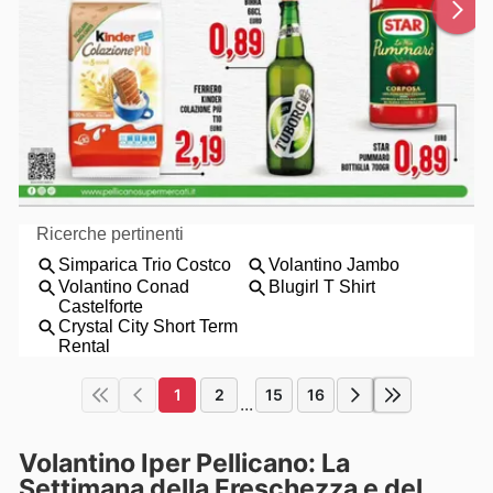
1
2
15
16
...
Volantino Iper Pellicano: La
Settimana della Freschezza e del