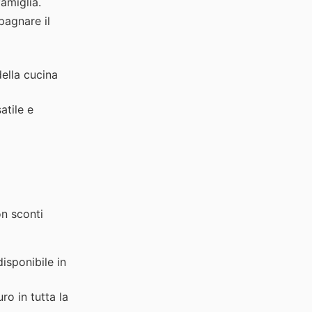
amiglia.
pagnare il
della cucina
atile e
on sconti
isponibile in
ro in tutta la