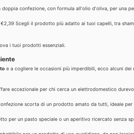
doppia confezione, con formula all'olio d'oliva, per una pe
€2,39 Scegli il prodotto più adatto ai tuoi capelli, tra sha
ova i tuoi prodotti essenziali.
niente
ato
e a cogliere le occasioni più imperdibili, ecco alcuni dei n
fare eccezionale per chi cerca un elettrodomestico durevo
nfezione scorta di un prodotto amato da tutti, ideale per 
tto per un pasto speciale o un aperitivo ricercato senza s
battibile per un prodotto di uso quotidiano, da non lascia