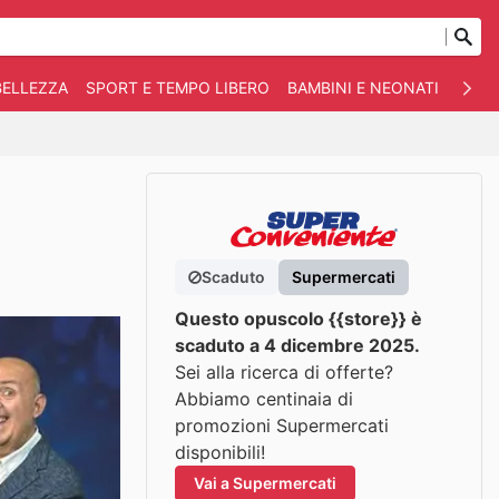
BELLEZZA
SPORT E TEMPO LIBERO
BAMBINI E NEONATI
ANIM
Scaduto
Supermercati
Questo opuscolo {{store}} è
scaduto a 4 dicembre 2025.
Sei alla ricerca di offerte?
Abbiamo centinaia di
promozioni Supermercati
disponibili!
Vai a Supermercati