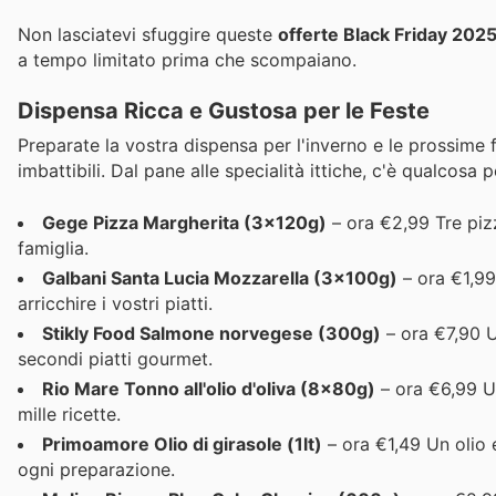
Non lasciatevi sfuggire queste
offerte Black Friday 2025 
a tempo limitato prima che scompaiano.
Dispensa Ricca e Gustosa per le Feste
Preparate la vostra dispensa per l'inverno e le prossime f
imbattibili. Dal pane alle specialità ittiche, c'è qualcosa pe
Gege Pizza Margherita (3x120g)
– ora €2,99 Tre piz
famiglia.
Galbani Santa Lucia Mozzarella (3x100g)
– ora €1,99
arricchire i vostri piatti.
Stikly Food Salmone norvegese (300g)
– ora €7,90 Un
secondi piatti gourmet.
Rio Mare Tonno all'olio d'oliva (8x80g)
– ora €6,99 Un
mille ricette.
Primoamore Olio di girasole (1lt)
– ora €1,49 Un olio 
ogni preparazione.