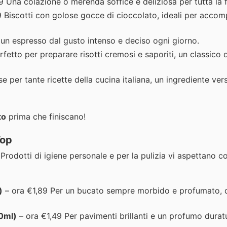
 Una colazione o merenda soffice e deliziosa per tutta la f
 Biscotti con golose gocce di cioccolato, ideali per accom
un espresso dal gusto intenso e deciso ogni giorno.
erfetto per preparare risotti cremosi e saporiti, un classico 
 per tante ricette della cucina italiana, un ingrediente vers
to
prima che finiscano!
Top
 Prodotti di igiene personale e per la pulizia vi aspettano c
)
– ora €1,89 Per un bucato sempre morbido e profumato, d
50ml)
– ora €1,49 Per pavimenti brillanti e un profumo duratu