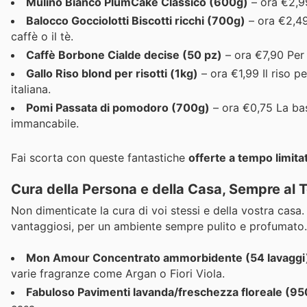
Mulino Bianco PlumCake Classico (600g)
– ora €2,99
Balocco Gocciolotti Biscotti ricchi (700g)
– ora €2,49
caffè o il tè.
Caffè Borbone Cialde decise (50 pz)
– ora €7,90 Per 
Gallo Riso blond per risotti (1kg)
– ora €1,99 Il riso p
italiana.
Pomi Passata di pomodoro (700g)
– ora €0,75 La base
immancabile.
Fai scorta con queste fantastiche
offerte a tempo limita
Cura della Persona e della Casa, Sempre al 
Non dimenticate la cura di voi stessi e della vostra casa.
vantaggiosi, per un ambiente sempre pulito e profumato.
Mon Amour Concentrato ammorbidente (54 lavaggi
varie fragranze come Argan o Fiori Viola.
Fabuloso Pavimenti lavanda/freschezza floreale (9