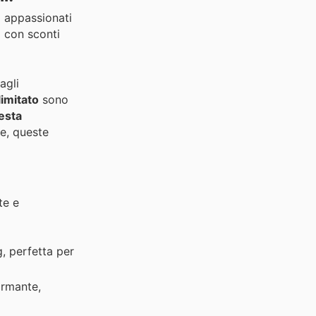
i appassionati
a con sconti
agli
limitato
sono
esta
te, queste
te e
, perfetta per
ormante,