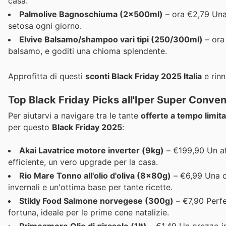
casa.
Palmolive Bagnoschiuma (2x500ml)
– ora €2,79 Una 
setosa ogni giorno.
Elvive Balsamo/shampoo vari tipi (250/300ml)
– ora 
balsamo, e goditi una chioma splendente.
Approfitta di questi
sconti Black Friday 2025 Italia
e rinn
Top Black Friday Picks all'Iper Super Conve
Per aiutarvi a navigare tra le tante
offerte a tempo limit
per questo
Black Friday 2025
:
Akai Lavatrice motore inverter (9kg)
– €199,90 Un af
efficiente, un vero upgrade per la casa.
Rio Mare Tonno all'olio d'oliva (8x80g)
– €6,99 Una co
invernali e un'ottima base per tante ricette.
Stikly Food Salmone norvegese (300g)
– €7,90 Perfe
fortuna, ideale per le prime cene natalizie.
Primoamore Olio di girasole (1lt)
– €1,49 Un prezzo im