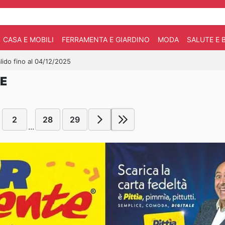
CASA E MOBILI
FERRAMENTA E GIARDINO
MODA
SALUTE E 
lido fino al 04/12/2025
TE
2
28
29
...