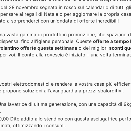
 del 28 novembre segnata in rosso sul calendario di tutti gl
a pensare ai regali di Natale o per aggiornare la propria cas
to a sorprenderci con un'ondata di offerte incredibili!
una vasta gamma di prodotti in promozione, che spaziano d
 dispensa, fino all'igiene personale. Queste
offerte a tempo 
volantino offerte questa settimana
o dei migliori
sconti qu
er voi. Il conto alla rovescia è iniziato – una volta termina
ostri elettrodomestici e rendere la vostra casa più efficien
 propone soluzioni all'avanguardia a prezzi sbalorditivi.
a lavatrice di ultima generazione, con una capacità di 9kg
.
,00 Dite addio allo stendino con questa asciugatrice perf
umati, ottimizzando i consumi.