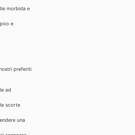
lle morbida e
mpoo e
ostri preferiti
le ed
le scorte
pendere una
rsi scappare