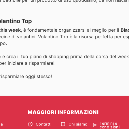
olantino Top
 this week
, è fondamentale organizzarsi al meglio per il
Bla
ne di volantini: Volantino Top è la risorsa perfetta per es
ipo.
 e crea il tuo piano di shopping prima della corsa del week
er iniziare a risparmiare!
 risparmiare oggi stesso!
MAGGIORI INFORMAZIONI
Termini e
ca
Contatti
Chi siamo
condizioni