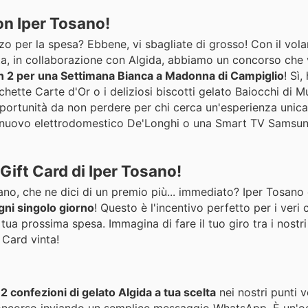
on Iper Tosano!
zo per la spesa? Ebbene, vi sbagliate di grosso! Con il vola
ta, in collaborazione con Algida, abbiamo un concorso che 
in 2 per una Settimana Bianca a Madonna di Campiglio
! Sì,
chette Carte d'Or o i deliziosi biscotti gelato Baiocchi di M
pportunità da non perdere per chi cerca un'esperienza unica
 nuovo elettrodomestico De'Longhi o una Smart TV Samsung
 Gift Card di Iper Tosano!
no, che ne dici di un premio più... immediato? Iper Tosano 
gni singolo giorno
! Questo è l'incentivo perfetto per i veri 
ua prossima spesa. Immagina di fare il tuo giro tra i nostri 
 Card vinta!
 confezioni di gelato Algida a tua scelta
nei nostri punti v