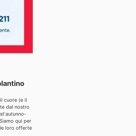
olantino
l cuore (e il
nte dal nostro
est'autunno-
 Siamo qui per
e loro offerte