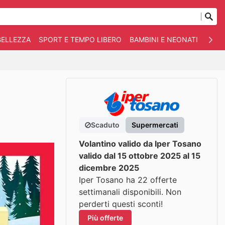
BELLEZZA
SPORT E TEMPO LIBERO
BAMBINI E NEONATI
ANIM
Scaduto
Supermercati
Volantino valido da Iper Tosano
valido dal 15 ottobre 2025 al 15
dicembre 2025
Iper Tosano ha 22 offerte
settimanali disponibili. Non
perderti questi sconti!
Più offerte