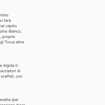
ntino
vi farà
 hai capito
ulino Bianco,
, proprio
! Trova altre
e Algida ti
cacciatori di
scaffali, con
endita Iper