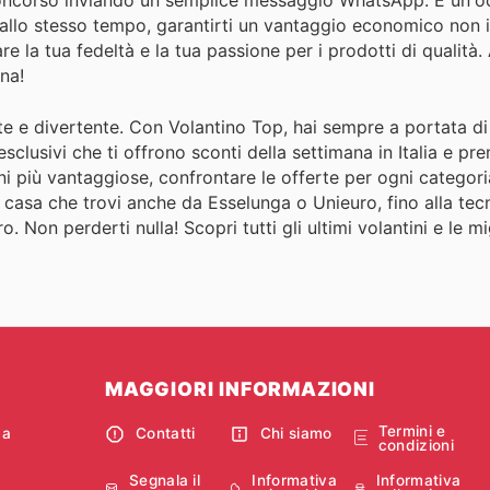
 concorso inviando un semplice messaggio WhatsApp. È un'o
 allo stesso tempo, garantirti un vantaggio economico non i
 la tua fedeltà e la tua passione per i prodotti di qualità.
una!
te e divertente. Con Volantino Top, hai sempre a portata d
esclusivi che ti offrono sconti della settimana in Italia e pr
oni più vantaggiose, confrontare le offerte per ogni categor
la casa che trovi anche da Esselunga o Unieuro, fino alla te
Non perderti nulla! Scopri tutti gli ultimi volantini e le mig
MAGGIORI INFORMAZIONI
Termini e
ca
Contatti
Chi siamo
condizioni
Segnala il
Informativa
Informativa