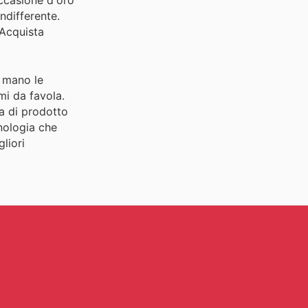
ccasione d'oro
ndifferente.
 Acquista
i mano le
emi da favola.
ia di prodotto
cnologia che
liori