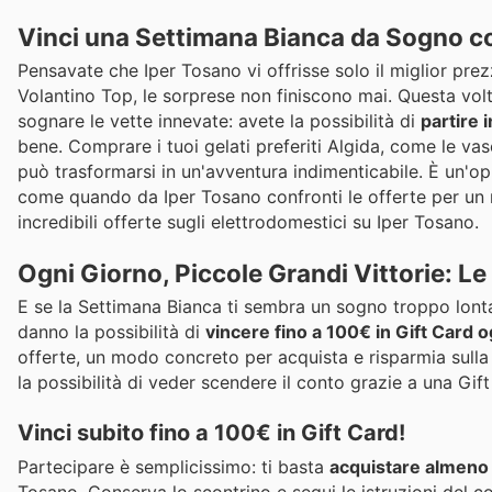
Vinci una Settimana Bianca da Sogno c
Pensavate che Iper Tosano vi offrisse solo il miglior prez
Volantino Top, le sorprese non finiscono mai. Questa vol
sognare le vette innevate: avete la possibilità di
partire 
bene. Comprare i tuoi gelati preferiti Algida, come le vas
può trasformarsi in un'avventura indimenticabile. È un'o
come quando da Iper Tosano confronti le offerte per un
incredibili offerte sugli elettrodomestici su Iper Tosano.
Ogni Giorno, Piccole Grandi Vittorie: Le
E se la Settimana Bianca ti sembra un sogno troppo lonta
danno la possibilità di
vincere fino a 100€ in Gift Card o
offerte, un modo concreto per acquista e risparmia sulla t
la possibilità di veder scendere il conto grazie a una Gift
Vinci subito fino a 100€ in Gift Card!
Partecipare è semplicissimo: ti basta
acquistare almeno 2