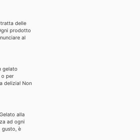
ratta delle
 Ogni prodotto
inunciare al
n gelato
 o per
a delizia! Non
 Gelato alla
zza ad ogni
 gusto, è