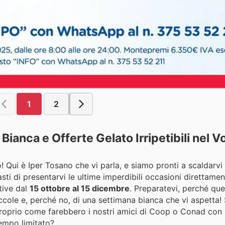
1
2
ianca e Offerte Gelato Irripetibili nel V
! Qui è Iper Tosano che vi parla, e siamo pronti a scaldarvi i
asti di presentarvi le ultime imperdibili occasioni direttame
tive dal
15 ottobre al 15 dicembre
. Preparatevi, perché qu
ccole e, perché no, di una settimana bianca che vi aspetta!
 proprio come farebbero i nostri amici di Coop o Conad con l
tempo limitato?