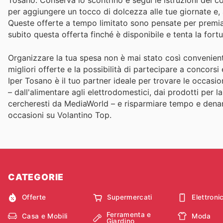
Tosano. Conserva lo scontrino e segui le istruzioni del
per aggiungere un tocco di dolcezza alle tue giornate e,
Queste offerte a tempo limitato sono pensate per premiare
subito questa offerta finché è disponibile e tenta la fort
Organizzare la tua spesa non è mai stato così convenien
migliori offerte e la possibilità di partecipare a concorsi 
Iper Tosano è il tuo partner ideale per trovare le occasi
– dall'alimentare agli elettrodomestici, dai prodotti per 
cercheresti da MediaWorld – e risparmiare tempo e denaro. 
occasioni su Volantino Top.
CATEGORIE
Offerte
Supermercati
Elettroni
Ferramenta e
Casa e Mobili
Moda
Giardino