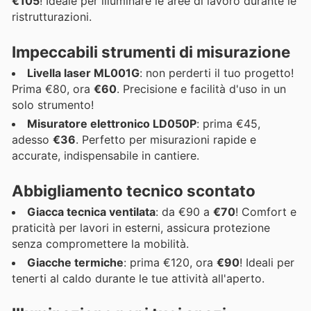
€105
! Ideale per illuminare le aree di lavoro durante le
ristrutturazioni.
Impeccabili strumenti di misurazione
Livella laser ML001G
: non perderti il tuo progetto!
Prima €80, ora
€60
. Precisione e facilità d'uso in un
solo strumento!
Misuratore elettronico LD050P
: prima €45,
adesso
€36
. Perfetto per misurazioni rapide e
accurate, indispensabile in cantiere.
Abbigliamento tecnico scontato
Giacca tecnica ventilata
: da €90 a
€70
! Comfort e
praticità per lavori in esterni, assicura protezione
senza compromettere la mobilità.
Giacche termiche
: prima €120, ora
€90
! Ideali per
tenerti al caldo durante le tue attività all'aperto.