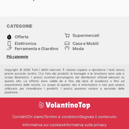
CATEGORIE
Supermercati
Offerte
Elettronica
Casa e Mobili
Ferramenta e Giardino
Moda
Salute e Bellezza
Sport e tempo libero
Più categorie
Bambini e Neonati
Animali Domestici
Altri
Copyright © 2026 Tutti i diritti riservati. È vietato copiare o riprodurre i testi senza
previo accordo scritto. \"Le foto dei prodotti, le immagini e le brochure sono solo a
scopo illustrativo. I prezzi scontati provengono dai distributori ufficiali elencati su
questo sito. Le offerte sono valide da e fino alla data di scadenza o fino ad
esaurimento delle scorte. Lo scopo di questo sito è informativo e non può essere
utilizzato per rivendicare i prodotti. I prezzi possono variare a seconda della
posizione.
Contatti
Chi siamo
Termini e condizioni
Segnala il contenuto
Informativa sui cookies
Informativa sulla privacy