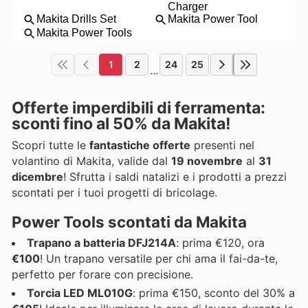
1
2
24
25
...
Offerte imperdibili di ferramenta:
sconti fino al 50% da Makita!
Scopri tutte le
fantastiche offerte
presenti nel
volantino di Makita, valide dal
19 novembre
al
31
dicembre
! Sfrutta i saldi natalizi e i prodotti a prezzi
scontati per i tuoi progetti di bricolage.
Power Tools scontati da Makita
Trapano a batteria DFJ214A
: prima €120, ora
€100
! Un trapano versatile per chi ama il fai-da-te,
perfetto per forare con precisione.
Torcia LED ML010G
: prima €150, sconto del 30% a