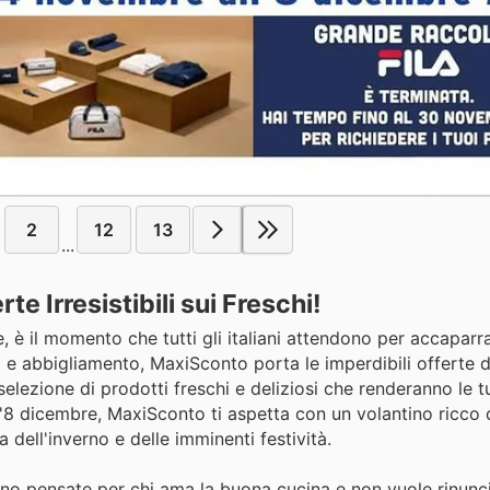
2
12
13
...
e Irresistibili sui Freschi!
è il momento che tutti gli italiani attendono per accaparrar
 e abbigliamento, MaxiSconto porta le imperdibili offerte d
selezione di prodotti freschi e deliziosi che renderanno le tu
'8 dicembre, MaxiSconto ti aspetta con un volantino ricco d
 dell'inverno e delle imminenti festività.
no pensate per chi ama la buona cucina e non vuole rinunci