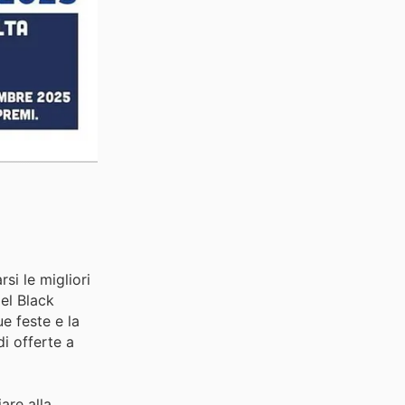
si le migliori
el Black
e feste e la
i offerte a
are alla