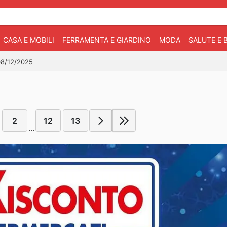
CASA E MOBILI
FERRAMENTA E GIARDINO
MODA
SALUTE E 
 08/12/2025
2
12
13
...