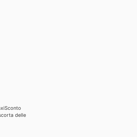
MaxiSconto
scorta delle