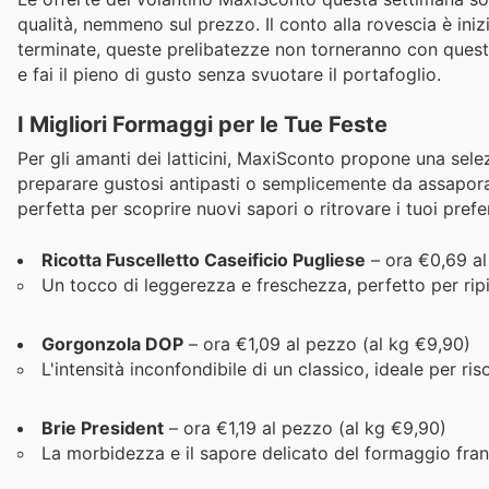
qualità, nemmeno sul prezzo. Il conto alla rovescia è iniz
terminate, queste prelibatezze non torneranno con questi 
e fai il pieno di gusto senza svuotare il portafoglio.
I Migliori Formaggi per le Tue Feste
Per gli amanti dei latticini, MaxiSconto propone una selezi
preparare gustosi antipasti o semplicemente da assapora
perfetta per scoprire nuovi sapori o ritrovare i tuoi prefer
Ricotta Fuscelletto Caseificio Pugliese
– ora €0,69 al
Un tocco di leggerezza e freschezza, perfetto per ripi
Gorgonzola DOP
– ora €1,09 al pezzo (al kg €9,90)
L'intensità inconfondibile di un classico, ideale per riso
Brie President
– ora €1,19 al pezzo (al kg €9,90)
La morbidezza e il sapore delicato del formaggio fran