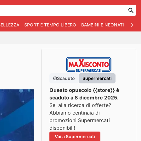
BELLEZZA
SPORT E TEMPO LIBERO
BAMBINI E NEONATI
ANIM
Scaduto
Supermercati
Questo opuscolo {{store}} è
scaduto a 8 dicembre 2025.
Sei alla ricerca di offerte?
Abbiamo centinaia di
promozioni Supermercati
disponibili!
Vai a Supermercati