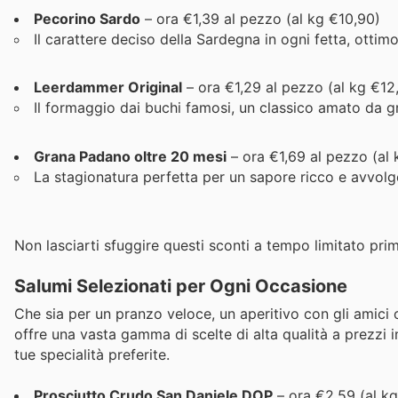
Pecorino Sardo
– ora €1,39 al pezzo (al kg €10,90)
Il carattere deciso della Sardegna in ogni fetta, ottim
Leerdammer Original
– ora €1,29 al pezzo (al kg €12
Il formaggio dai buchi famosi, un classico amato da gr
Grana Padano oltre 20 mesi
– ora €1,69 al pezzo (al 
La stagionatura perfetta per un sapore ricco e avvolge
Non lasciarti sfuggire questi sconti a tempo limitato pri
Salumi Selezionati per Ogni Occasione
Che sia per un pranzo veloce, un aperitivo con gli amici o
offre una vasta gamma di scelte di alta qualità a prezzi im
tue specialità preferite.
Prosciutto Crudo San Daniele DOP
– ora €2,59 (al k