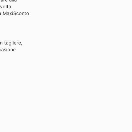
 volta
 da MaxiSconto
n tagliere,
casione