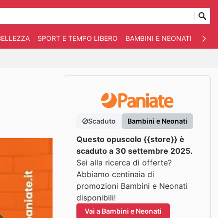
BELLEZZA
SPORT E TEMPO LIBERO
BAMBINI E NEONATI
ANIM
Scaduto
Bambini e Neonati
Questo opuscolo {{store}} è
scaduto a 30 settembre 2025.
Sei alla ricerca di offerte?
Abbiamo centinaia di
promozioni Bambini e Neonati
disponibili!
Vai a Bambini e Neonati