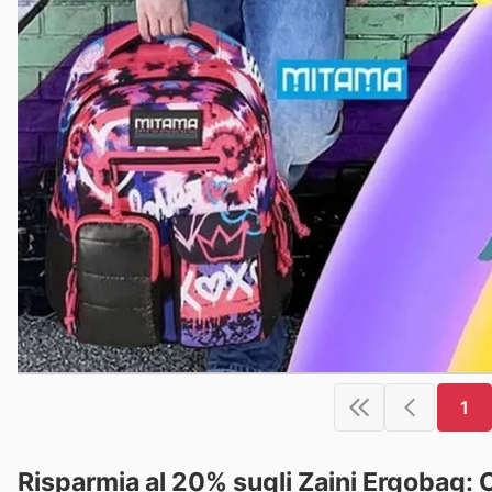
1
Risparmia al 20% sugli Zaini Ergobag: 