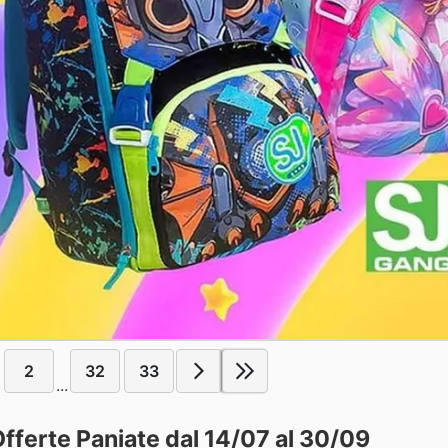
2
32
33
...
Offerte Paniate dal 14/07 al 30/09