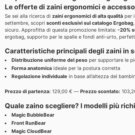
Le offerte di zaini ergonomici e access
Se sei alla ricerca di
zaini ergonomici di alta qualità
per i
settembre, scopri
sconti esclusivi sul catalogo Ergobag
sicuro. Approfitta di questa promozione limitata:
-20% su
ergobag, supporto per le spalle e fondi anti-urto, perfett
Caratteristiche principali degli zaini in
Distribuzione uniforme del peso
per supportare le pi
Forma anatomica
ideale per la postura corretta
Regolazione individuale
in base all’altezza del bambi
Prezzo di partenza:
129,00 € —
Prezzo scontato:
103,2
Quale zaino scegliere? I modelli più rich
Magic BubbleBear
Front RunBear
Magic CloudBear