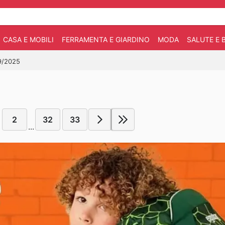
CASA E MOBILI
FERRAMENTA E GIARDINO
MODA
SALUTE E 
09/2025
2
32
33
...