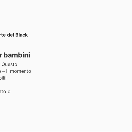
rte del Black
er bambini
. Questo
re – il momento
ili!
ato e