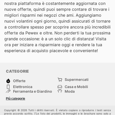
nostra piattaforma è costantemente aggiornata con
nuove offerte, quindi puoi sempre contare di trovare i
migliori risparmi nei negozi che ami. Aggiungiamo
nuovi volantini ogni giorno, quindi assicurati di tornare
a controllare spesso per scoprire ancora più incredibili
offerte da Pewex e oltre. Non perderti la tua prossima
grande occasione: è a un solo clic di distanza! Visita
ora per iniziare a risparmiare oggi e rendere la tua
esperienza di acquisto piacevole e conveniente!
CATEGORIE
Supermercati
Offerte
Elettronica
Casa e Mobili
Ferramenta e Giardino
Moda
Salute e Bellezza
Sport e tempo libero
Più categorie
Bambini e Neonati
Animali Domestici
Altri
Copyright © 2026 Tutti i diritti riservati. È vietato copiare o riprodurre i testi senza
previo accordo scritto. \"Le foto dei prodotti, le immagini e le brochure sono solo a