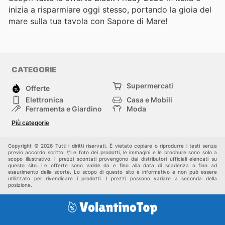
inizia a risparmiare oggi stesso, portando la gioia del
mare sulla tua tavola con Sapore di Mare!
CATEGORIE
Supermercati
Offerte
Elettronica
Casa e Mobili
Ferramenta e Giardino
Moda
Salute e Bellezza
Sport e tempo libero
Più categorie
Bambini e Neonati
Animali Domestici
Altri
Copyright © 2026 Tutti i diritti riservati. È vietato copiare o riprodurre i testi senza
previo accordo scritto. \"Le foto dei prodotti, le immagini e le brochure sono solo a
scopo illustrativo. I prezzi scontati provengono dai distributori ufficiali elencati su
questo sito. Le offerte sono valide da e fino alla data di scadenza o fino ad
esaurimento delle scorte. Lo scopo di questo sito è informativo e non può essere
utilizzato per rivendicare i prodotti. I prezzi possono variare a seconda della
posizione.