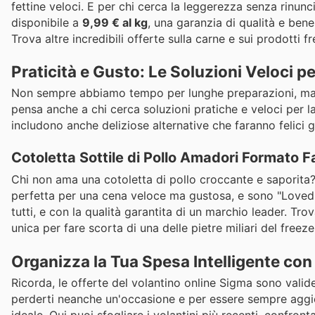
fettine veloci. E per chi cerca la leggerezza senza rinunci
disponibile a
9,99 € al kg
, una garanzia di qualità e bene
Trova altre incredibili offerte sulla carne e sui prodotti f
Praticità e Gusto: Le Soluzioni Veloci pe
Non sempre abbiamo tempo per lunghe preparazioni, ma qu
pensa anche a chi cerca soluzioni pratiche e veloci per 
includono anche deliziose alternative che faranno felici g
Cotoletta Sottile di Pollo Amadori Formato 
Chi non ama una cotoletta di pollo croccante e saporita
perfetta per una cena veloce ma gustosa, e sono "Loved
tutti, e con la qualità garantita di un marchio leader. Tr
unica per fare scorta di una delle pietre miliari del freez
Organizza la Tua Spesa Intelligente con
Ricorda, le offerte del volantino online Sigma sono valid
perderti neanche un'occasione e per essere sempre aggiorn
ideale. Qui puoi sfogliare i volantini più recenti, confron