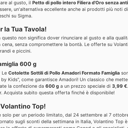
are al gusto, il
Petto di pollo intero Filiera d'Oro senza anti
ssere, un'alternativa eccellente anche ai prodotti più noti d
reschi su Sigma.
r la Tua Tavola!
esto non significa dover rinunciare al gusto e alla quali
la cena, senza compromettere la bontà. Le offerte su Volan
randi e piccini.
Famiglia 600 g
? Le
Cotolette Sottili di Pollo Amadori Formato Famiglia
son
 by Kids", come garantisce Amadori! Un classico che mett
ovate la confezione da
600 g
a un prezzo speciale di
3,99 €
er. Acquista subito questa offerta finché è disponibile!
 Volantino Top!
e solo per un periodo limitato, dal 24 settembre al 7 ottobr
ato sugli sconti della settimana in Italia, Volantino Top è 
tare le offerte di supermercati come Conad e gli specialisti, e