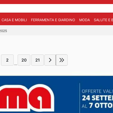
CASA E MOBILI
FERRAMENTA E GIARDINO
MODA
SALUTE E 
/2025
2
20
21
...