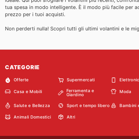
tua spesa in modo intelligente. È il modo più facile per 
prezzo per i tuoi acquisti.
Non perderti nulla! Scopri tutti gli ultimi volantini e le m
CATEGORIE
Offerte
Supermercati
Elettroni
Ferramenta e
Casa e Mobili
Moda
Giardino
Salute e Bellezza
Sport e tempo libero
Bambini 
Animali Domestici
Altri