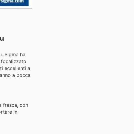
su
li. Sigma ha
 focalizzato
ti eccellenti a
eranno a bocca
a fresca, con
rtare in