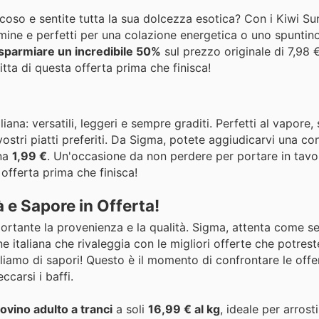
so e sentite tutta la sua dolcezza esotica? Con i Kiwi Sun
amine e perfetti per una colazione energetica o uno spuntino
isparmiare un incredibile 50%
sul prezzo originale di 7,98 € 
tta di questa offerta prima che finisca!
iana: versatili, leggeri e sempre graditi. Perfetti al vapore, s
vostri piatti preferiti. Da Sigma, potete aggiudicarvi una c
ena
1,99 €
. Un'occasione da non perdere per portare in tavo
offerta prima che finisca!
à e Sapore in Offerta!
ortante la provenienza e la qualità. Sigma, attenta come s
e italiana che rivaleggia con le migliori offerte che potres
liamo di sapori! Questo è il momento di confrontare le offe
ccarsi i baffi.
bovino adulto a tranci
a soli
16,99 € al kg
, ideale per arrost