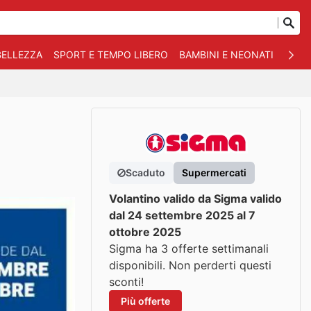
BELLEZZA
SPORT E TEMPO LIBERO
BAMBINI E NEONATI
ANIM
Scaduto
Supermercati
Volantino valido da Sigma valido
dal 24 settembre 2025 al 7
ottobre 2025
Sigma ha 3 offerte settimanali
disponibili. Non perderti questi
sconti!
Più offerte