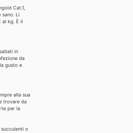
gold Cat.1,
 sano. Li
al kg. È il
altati in
onfezione da
la gusto e
empre alla sua
te trovare da
rte per la
i succulenti o