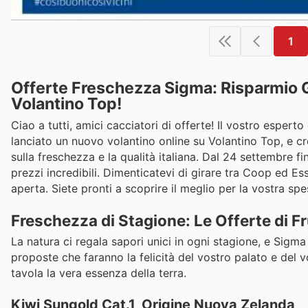
1
Offerte Freschezza Sigma: Risparmio G
Volantino Top!
Ciao a tutti, amici cacciatori di offerte! Il vostro espert
lanciato un nuovo volantino online su Volantino Top, e cre
sulla freschezza e la qualità italiana. Dal 24 settembre fi
prezzi incredibili. Dimenticatevi di girare tra Coop ed E
aperta. Siete pronti a scoprire il meglio per la vostra s
Freschezza di Stagione: Le Offerte di F
La natura ci regala sapori unici in ogni stagione, e Sigma
proposte che faranno la felicità del vostro palato e del 
tavola la vera essenza della terra.
Kiwi Sungold Cat.1, Origine Nuova Zelanda