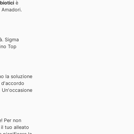
biotici
è
i Amadori.
tà. Sigma
tino Top
o la soluzione
e d'accordo
. Un'occasione
e! Per non
il tuo alleato
 pianificare la