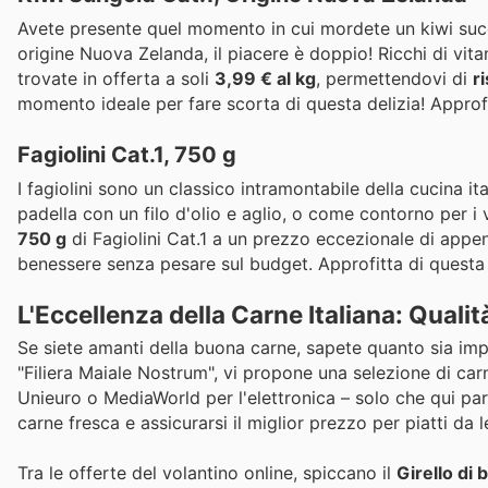
Avete presente quel momento in cui mordete un kiwi succo
origine Nuova Zelanda, il piacere è doppio! Ricchi di vit
trovate in offerta a soli
3,99 € al kg
, permettendovi di
r
momento ideale per fare scorta di questa delizia! Approfi
Fagiolini Cat.1, 750 g
I fagiolini sono un classico intramontabile della cucina ital
padella con un filo d'olio e aglio, o come contorno per i 
750 g
di Fagiolini Cat.1 a un prezzo eccezionale di app
benessere senza pesare sul budget. Approfitta di questa 
L'Eccellenza della Carne Italiana: Qualit
Se siete amanti della buona carne, sapete quanto sia imp
"Filiera Maiale Nostrum", vi propone una selezione di carn
Unieuro o MediaWorld per l'elettronica – solo che qui par
carne fresca e assicurarsi il miglior prezzo per piatti da le
Tra le offerte del volantino online, spiccano il
Girello di 