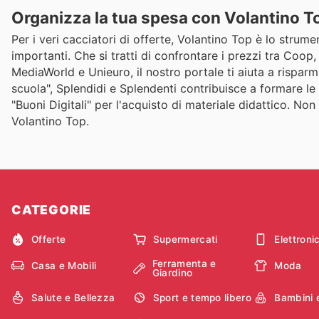
Organizza la tua spesa con Volantino T
Per i veri cacciatori di offerte, Volantino Top è lo strume
importanti. Che si tratti di confrontare i prezzi tra Coop
MediaWorld e Unieuro, il nostro portale ti aiuta a rispar
scuola", Splendidi e Splendenti contribuisce a formare le 
"Buoni Digitali" per l'acquisto di materiale didattico. Non p
Volantino Top.
CATEGORIE
Offerte
Supermercati
Elettroni
Ferramenta e
Casa e Mobili
Moda
Giardino
Salute e Bellezza
Sport e tempo libero
Bambini 