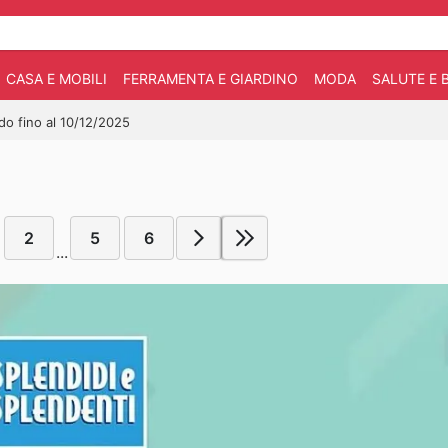
CASA E MOBILI
FERRAMENTA E GIARDINO
MODA
SALUTE E 
ido fino al 10/12/2025
2
5
6
...