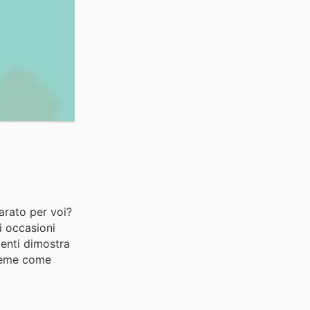
parato per voi?
i occasioni
denti dimostra
sieme come