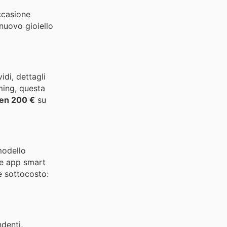
ccasione
nuovo gioiello
vidi, dettagli
aming, questa
ben 200 €
su
modello
le app smart
e sottocosto:
ndenti,