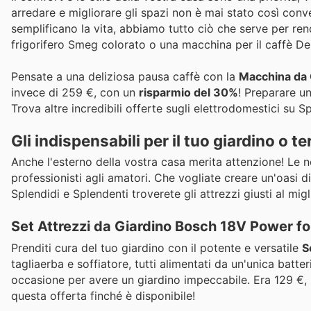
arredare e migliorare gli spazi non è mai stato così conve
semplificano la vita, abbiamo tutto ciò che serve per ren
frigorifero Smeg colorato o una macchina per il caffè De'
Pensate a una deliziosa pausa caffè con la
Macchina da 
invece di 259 €, con un
risparmio del 30%
! Preparare u
Trova altre incredibili offerte sugli elettrodomestici su S
Gli indispensabili per il tuo giardino o t
Anche l'esterno della vostra casa merita attenzione! Le no
professionisti agli amatori. Che vogliate creare un'oasi 
Splendidi e Splendenti troverete gli attrezzi giusti al mi
Set Attrezzi da Giardino Bosch 18V Power for
Prenditi cura del tuo giardino con il potente e versatile
S
tagliaerba e soffiatore, tutti alimentati da un'unica bat
occasione per avere un giardino impeccabile. Era 129 €,
questa offerta finché è disponibile!