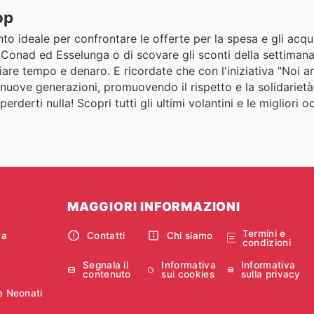
op
nto ideale per confrontare le offerte per la spesa e gli acqui
, Conad ed Esselunga o di scovare gli sconti della settimana 
miare tempo e denaro. E ricordate che con l'iniziativa "Noi 
nuove generazioni, promuovendo il rispetto e la solidarietà,
erderti nulla! Scopri tutti gli ultimi volantini e le migliori o
MAGGIORI INFORMAZIONI
Termini e
ca
Contatti
Chi siamo
condizioni
Segnala il
Informativa
Informativa
contenuto
sui cookies
sulla privacy
e Neonati