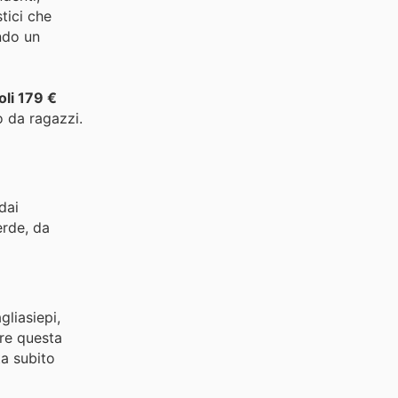
tici che
ndo un
oli 179 €
 da ragazzi.
dai
erde, da
agliasiepi,
are questa
ta subito