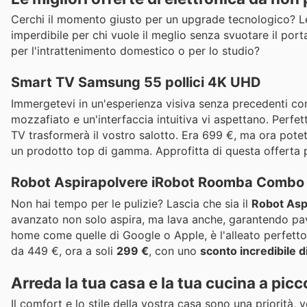
Cerchi il momento giusto per un upgrade tecnologico? Le 
imperdibile per chi vuole il meglio senza svuotare il por
per l'intrattenimento domestico o per lo studio?
Smart TV Samsung 55 pollici 4K UHD
Immergetevi in un'esperienza visiva senza precedenti co
mozzafiato e un'interfaccia intuitiva vi aspettano. Perfett
TV trasformerà il vostro salotto. Era 699 €, ma ora pote
un prodotto top di gamma. Approfitta di questa offerta p
Robot Aspirapolvere iRobot Roomba Combo
Non hai tempo per le pulizie? Lascia che sia il
Robot Asp
avanzato non solo aspira, ma lava anche, garantendo pav
home come quelle di Google o Apple, è l'alleato perfett
da 449 €, ora a soli
299 €
, con uno
sconto incredibile d
Arreda la tua casa e la tua cucina a picco
Il comfort e lo stile della vostra casa sono una priorità, 