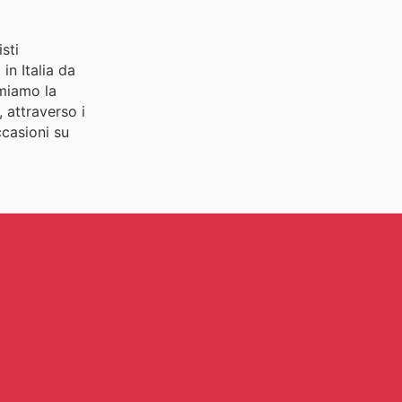
sti
in Italia da
amiamo la
 attraverso i
ccasioni su