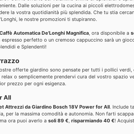
niente. Dalle soluzioni per la cucina ai piccoli elettrodomes
dere la vostra quotidianità più splendida. Che tu stia cerca
Longhi, le nostre promozioni ti stupiranno.
Caffè Automatica De'Longhi Magnifica
, ora disponibile a
s
n espresso perfetto o un cremoso cappuccino sarà un gioco
plendidi e Splendenti!
errazzo
stre offerte giardino sono pensate per tutti i pollici verdi, 
di relax o semplicemente prendervi cura del vostro spazio v
glior prezzo per ogni esigenza.
 All
et Attrezzi da Giardino Bosch 18V Power for All
. Include t
teria, per la massima comodità e autonomia. Non farti scapp
 ma ora puoi averlo a
soli 89 €
,
risparmiando 40 €
! Acquis