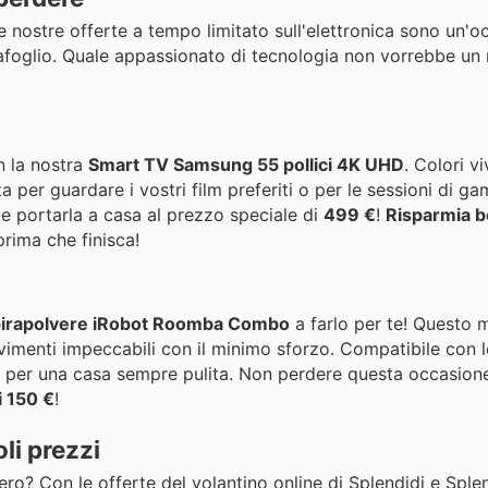
nostre offerte a tempo limitato sull'elettronica sono un'o
tafoglio. Quale appassionato di tecnologia non vorrebbe un 
n la nostra
Smart TV Samsung 55 pollici 4K UHD
. Colori vi
a per guardare i vostri film preferiti o per le sessioni di g
te portarla a casa al prezzo speciale di
499 €
!
Risparmia 
rima che finisca!
irapolvere iRobot Roomba Combo
a farlo per te! Questo 
imenti impeccabili con il minimo sforzo. Compatibile con 
o per una casa sempre pulita. Non perdere questa occasion
i 150 €
!
li prezzi
vero? Con le offerte del volantino online di Splendidi e Sple