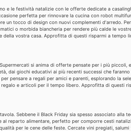
 e le festività natalizie con le offerte dedicate a casalingh
ccasione perfetta per rinnovare la cucina con robot multifu
gere un tocco di design con nuovi complementi d'arredo. Pen
romatici o morbida biancheria per rendere più calde le vostr
e della vostra casa. Approfitta di questi risparmi a tempo l
 Supermercati si anima di offerte pensate per i più piccoli, 
tà, dai giochi educativi ai più recenti successi che faranno b
 per pensare a regali per amici e parenti, esplorando la sel
egalo e articoli per il tempo libero. Approfitta di questi ri
tavola. Sebbene il Black Friday sia spesso associato alla te
l reparto alimentare, perfetto per comporre cesti nataliz
ualità per le cene delle feste. Cercate vini pregiati, salumi t