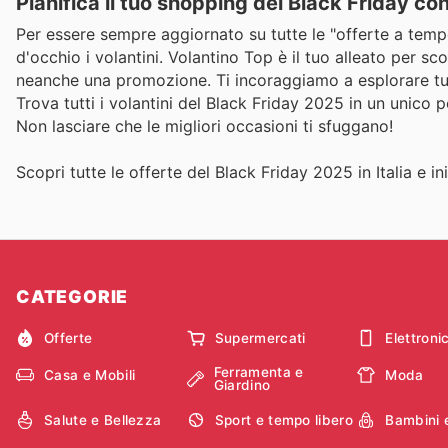
Pianifica il tuo shopping del Black Friday co
Per essere sempre aggiornato su tutte le "offerte a tempo 
d'occhio i volantini. Volantino Top è il tuo alleato per sc
neanche una promozione. Ti incoraggiamo a esplorare tutti i
Trova tutti i volantini del Black Friday 2025 in un unico p
Non lasciare che le migliori occasioni ti sfuggano!
Scopri tutte le offerte del Black Friday 2025 in Italia e in
CATEGORIE
Offerte
Supermercati
Elettroni
Ferramenta e
Casa e Mobili
Moda
Giardino
Salute e Bellezza
Sport e tempo libero
Bambini 