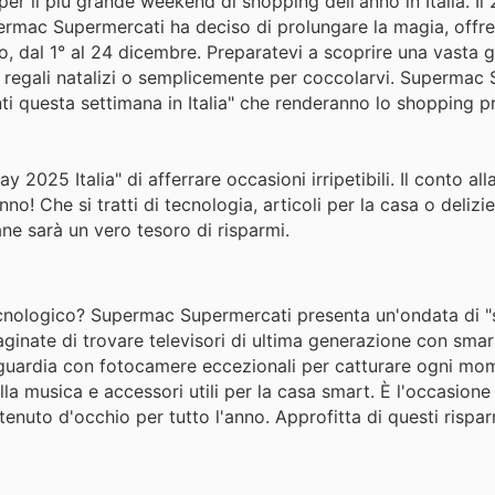
 per il più grande weekend di shopping dell'anno in Italia. I
upermac Supermercati ha deciso di prolungare la magia, offr
co, dal 1° al 24 dicembre. Preparatevi a scoprire una vasta
 i regali natalizi o semplicemente per coccolarvi. Supermac
nti questa settimana in Italia" che renderanno lo shopping pr
 2025 Italia" di afferrare occasioni irripetibili. Il conto all
no! Che si tratti di tecnologia, articoli per la casa o delizie
ne sarà un vero tesoro di risparmi.
tecnologico? Supermac Supermercati presenta un'ondata di "s
ginate di trovare televisori di ultima generazione con smar
nguardia con fotocamere eccezionali per catturare ogni mo
la musica e accessori utili per la casa smart. È l'occasione
 tenuto d'occhio per tutto l'anno. Approfitta di questi risp