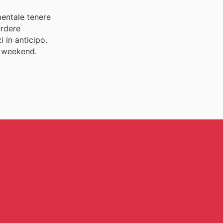
mentale tenere
erdere
i in anticipo.
el weekend.