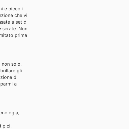
i e piccoli
nzione che vi
sate a set di
e serate. Non
imitato prima
e non solo.
rillare gli
ezione di
sparmi a
cnologia,
i
ipici,