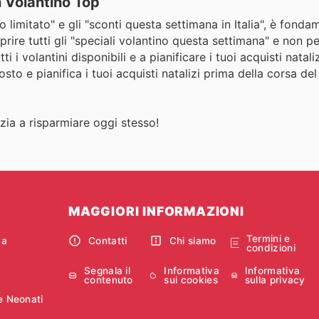
n Volantino Top
limitato" e gli "sconti questa settimana in Italia", è fonda
oprire tutti gli "speciali volantino questa settimana" e non p
 volantini disponibili e a pianificare i tuoi acquisti nataliz
osto e pianifica i tuoi acquisti natalizi prima della corsa d
izia a risparmiare oggi stesso!
MAGGIORI INFORMAZIONI
Termini e
ca
Contatti
Chi siamo
condizioni
Segnala il
Informativa
Informativa
contenuto
sui cookies
sulla privacy
e Neonati