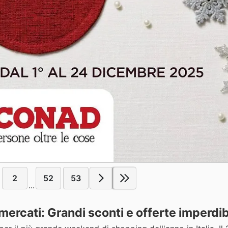
2
52
53
...
cati: Grandi sconti e offerte imperdibi