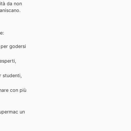
nità da non
vaniscano.
e:
 per godersi
esperti,
 studenti,
nare con più
 Supermac un