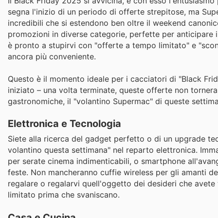
Il Black Friday 2025 si avvicina, e con esso l'entusiasmo
segna l'inizio di un periodo di offerte strepitose, ma S
incredibili che si estendono ben oltre il weekend canoni
promozioni in diverse categorie, perfette per anticipare
è pronto a stupirvi con "offerte a tempo limitato" e "sco
ancora più conveniente.
Questo è il momento ideale per i cacciatori di "Black Friday
iniziato – una volta terminate, queste offerte non torneran
gastronomiche, il "volantino Supermac" di queste settima
Elettronica e Tecnologia
Siete alla ricerca del gadget perfetto o di un upgrade 
volantino questa settimana" nel reparto elettronica. Imma
per serate cinema indimenticabili, o smartphone all'ava
feste. Non mancheranno cuffie wireless per gli amanti del
regalare o regalarvi quell'oggetto dei desideri che avete
limitato prima che svaniscano.
Casa e Cucina