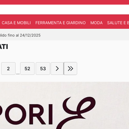
CASA E MOBILI
FERRAMENTA E GIARDINO
MODA
SALUTE E 
lido fino al 24/12/2025
TI
2
52
53
...