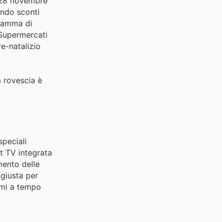
l 28 novembre
endo sconti
 gamma di
 Supermercati
e-natalizio
a rovescia è
peciali
t TV integrata
mento delle
 giusta per
armi a tempo