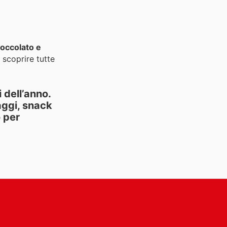
cioccolato e
a scoprire tutte
 dell’anno.
aggi, snack
 per