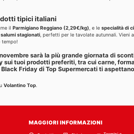
tti tipici italiani
me il
Parmigiano Reggiano (2,29€/kg)
, e le
specialità di 
i
salumi stagionati
, perfetti per le tavolate autunnali. Vieni 
e tempo!
8 novembre sarà la più grande giornata di sconti
y
sui tuoi prodotti preferiti, tra cui
carne, form
 Black Friday
di
Top Supermercati
ti aspettano
u
Volantino Top
.
MAGGIORI INFORMAZIONI