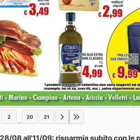
2
20
21
...
 28/08 all'11/09: risparmia subito con le 