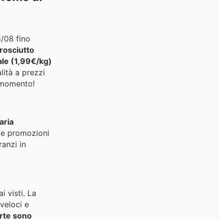
8/08 fino
rosciutto
le (1,99€/kg)
lità a prezzi
momento!
aria
Le promozioni
ranzi in
i visti. La
veloci e
rte sono