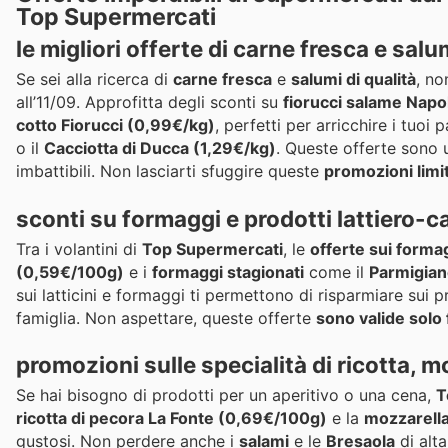
Top Supermercati
le migliori offerte di carne fresca e salu
Se sei alla ricerca di
carne fresca
e
salumi di qualità
, no
all’11/09. Approfitta degli sconti su
fiorucci salame Napol
cotto Fiorucci (0,99€/kg)
, perfetti per arricchire i tuoi 
o il
Cacciotta di Ducca (1,29€/kg)
. Queste offerte sono u
imbattibili. Non lasciarti sfuggire queste
promozioni limi
sconti su formaggi e prodotti lattiero-c
Tra i volantini di
Top Supermercati
, le
offerte sui forma
(0,59€/100g)
e i
formaggi stagionati
come il
Parmigian
sui latticini e formaggi ti permettono di risparmiare sui p
famiglia. Non aspettare, queste offerte
sono valide solo 
promozioni sulle specialità di ricotta, m
Se hai bisogno di prodotti per un aperitivo o una cena,
T
ricotta di pecora La Fonte (0,69€/100g)
e la
mozzarella
gustosi. Non perdere anche i
salami
e le
Bresaola
di alta