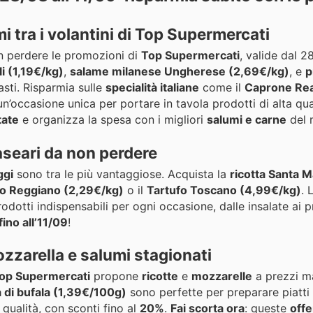
mi tra i volantini di Top Supermercati
n perdere le promozioni di
Top Supermercati
, valide dal 2
i (1,19€/kg)
,
salame milanese Ungherese (2,69€/kg)
, e
p
pasti. Risparmia sulle
specialità italiane
come il
Caprone Rea
n’occasione unica per portare in tavola prodotti di alta qua
tate
e organizza la spesa con i migliori
salumi e carne
del 
aseari da non perdere
ggi
sono tra le più vantaggiose. Acquista la
ricotta Santa M
o Reggiano (2,29€/kg)
o il
Tartufo Toscano (4,99€/kg)
. 
rodotti indispensabili per ogni occasione, dalle insalate ai p
fino all’11/09
!
ozzarella e salumi stagionati
op Supermercati
propone
ricotte
e
mozzarelle
a prezzi ma
 di bufala (1,39€/100g)
sono perfette per preparare piatti 
 qualità, con sconti fino al
20%
.
Fai scorta ora
: queste
offe