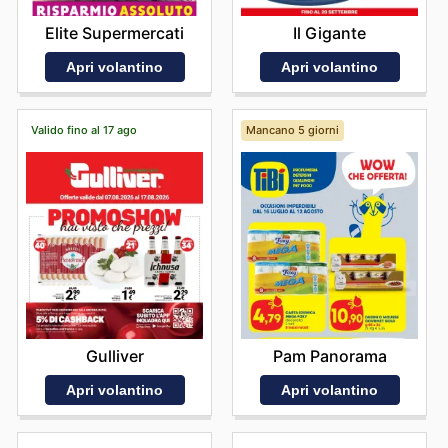
Elite Supermercati
Il Gigante
Apri volantino
Apri volantino
Valido fino al 17 ago
Mancano 5 giorni
Gulliver
Pam Panorama
Apri volantino
Apri volantino