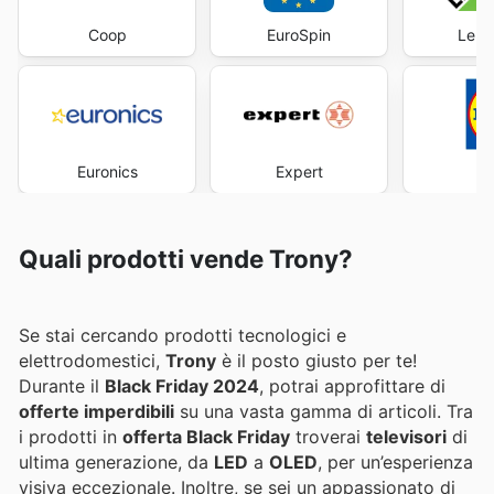
Coop
EuroSpin
Lero
Euronics
Expert
Quali prodotti vende Trony?
Se stai cercando prodotti tecnologici e
elettrodomestici,
Trony
è il posto giusto per te!
Durante il
Black Friday 2024
, potrai approfittare di
offerte imperdibili
su una vasta gamma di articoli. Tra
i prodotti in
offerta Black Friday
troverai
televisori
di
ultima generazione, da
LED
a
OLED
, per un’esperienza
visiva eccezionale. Inoltre, se sei un appassionato di