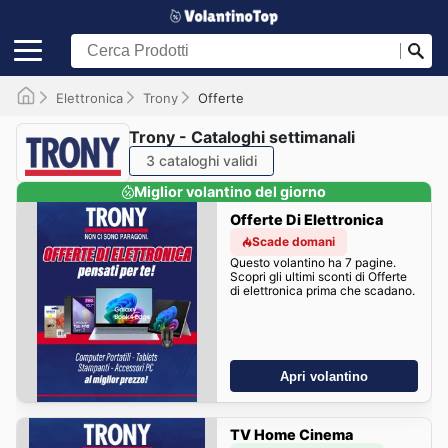
Elettronica
Trony
Offerte
Trony - Cataloghi settimanali
3 cataloghi validi
Miglior volantino del giorno
Offerte Di Elettronica
Scade domani
Questo volantino ha 7 pagine.
Scopri gli ultimi sconti di Offerte
di elettronica prima che scadano.
Apri volantino
TV Home Cinema