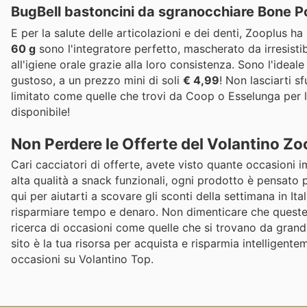
BugBell bastoncini da sgranocchiare Bone 
E per la salute delle articolazioni e dei denti, Zooplus ha
60 g
sono l'integratore perfetto, mascherato da irresistib
all'igiene orale grazie alla loro consistenza. Sono l'idea
gustoso, a un prezzo mini di soli
€ 4,99
! Non lasciarti s
limitato come quelle che trovi da Coop o Esselunga per l
disponibile!
Non Perdere le Offerte del Volantino Zo
Cari cacciatori di offerte, avete visto quante occasioni 
alta qualità a snack funzionali, ogni prodotto è pensato
qui per aiutarti a scovare gli sconti della settimana in Ital
risparmiare tempo e denaro. Non dimenticare che queste s
ricerca di occasioni come quelle che si trovano da gra
sito è la tua risorsa per acquista e risparmia intelligenteme
occasioni su Volantino Top.