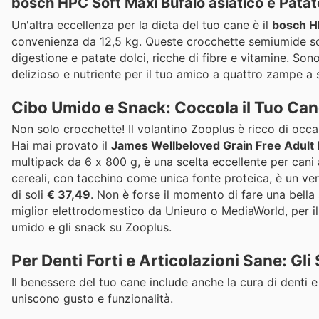
bosch HPC Soft Maxi Bufalo asiatico e Patat
Un'altra eccellenza per la dieta del tuo cane è il
bosch HP
convenienza da 12,5 kg. Queste crocchette semiumide son
digestione e patate dolci, ricche di fibre e vitamine. Son
delizioso e nutriente per il tuo amico a quattro zampe a 
Cibo Umido e Snack: Coccola il Tuo Can
Non solo crocchette! Il volantino Zooplus è ricco di occa
Hai mai provato il
James Wellbeloved Grain Free Adult 
multipack da 6 x 800 g, è una scelta eccellente per cani a
cereali, con tacchino come unica fonte proteica, è un ve
di soli
€ 37,49
. Non è forse il momento di fare una bella
miglior elettrodomestico da Unieuro o MediaWorld, per il t
umido e gli snack su Zooplus.
Per Denti Forti e Articolazioni Sane: Gli
Il benessere del tuo cane include anche la cura di denti 
uniscono gusto e funzionalità.