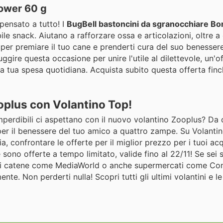
Power 60 g
 pensato a tutto! I
BugBell bastoncini da sgranocchiare B
ile snack. Aiutano a rafforzare ossa e articolazioni, oltre a
le per premiare il tuo cane e prenderti cura del suo benesse
fuggire questa occasione per unire l'utile al dilettevole, un'
a tua spesa quotidiana. Acquista subito questa offerta finc
oplus con Volantino Top!
imperdibili ci aspettano con il nuovo volantino Zooplus? Da
 per il benessere del tuo amico a quattro zampe. Su Volanti
ia, confrontare le offerte per il miglior prezzo per i tuoi acqu
ono offerte a tempo limitato, valide fino al 22/11! Se sei 
ndi catene come MediaWorld o anche supermercati come Cona
nte. Non perderti nulla! Scopri tutti gli ultimi volantini e le