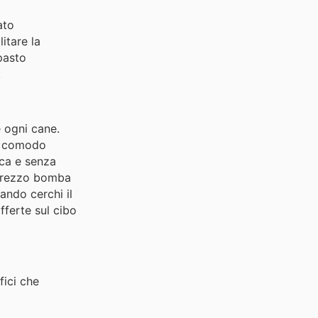
ato
itare la
 pasto
!
e ogni cane.
n comodo
ica e senza
n prezzo bomba
ando cerchi il
fferte sul cibo
fici che