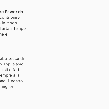
one Power da
 contribuire
re in modo
offerta a tempo
hé è
 cibo secco di
no Top, siamo
isti e farti
sempre alla
d, il nostro
 migliori