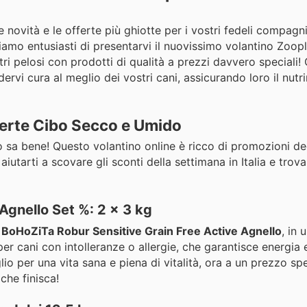
e novità e le offerte più ghiotte per i vostri fedeli compagn
siamo entusiasti di presentarvi il nuovissimo volantino Zoopl
tri pelosi con prodotti di qualità a prezzi davvero speciali!
rvi cura al meglio dei vostri cani, assicurando loro il nutr
Offerte Cibo Secco e Umido
lo sa bene! Questo volantino online è ricco di promozioni de
iutarti a scovare gli sconti della settimana in Italia e trovar
Agnello Set %: 2 x 3 kg
l
BoHoZiTa Robur Sensitive Grain Free Active Agnello
, in 
er cani con intolleranze o allergie, che garantisce energia 
lio per una vita sana e piena di vitalità, ora a un prezzo sp
che finisca!