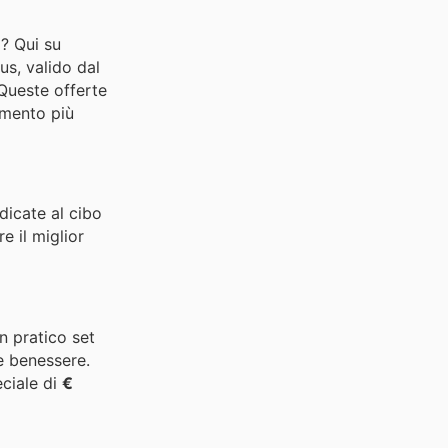
i? Qui su
us, valido dal
 Queste offerte
imento più
dicate al cibo
e il miglior
un pratico set
e benessere.
eciale di
€