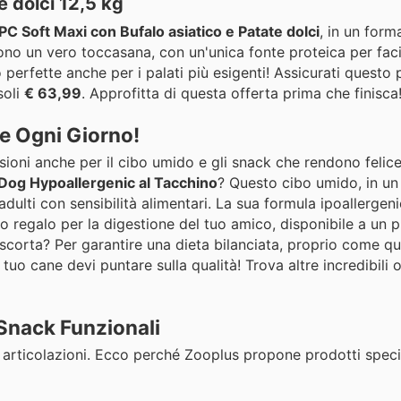
e dolci 12,5 kg
C Soft Maxi con Bufalo asiatico e Patate dolci
, in un form
o un vero toccasana, con un'unica fonte proteica per facil
o perfette anche per i palati più esigenti! Assicurati questo
soli
€ 63,99
. Approfitta di questa offerta prima che finisca
e Ogni Giorno!
sioni anche per il cibo umido e gli snack che rendono felic
Dog Hypoallergenic al Tacchino
? Questo cibo umido, in u
dulti con sensibilità alimentari. La sua formula ipoallergen
ro regalo per la digestione del tuo amico, disponibile a u
 scorta? Per garantire una dieta bilanciata, proprio come qu
uo cane devi puntare sulla qualità! Trova altre incredibili o
 Snack Funzionali
e articolazioni. Ecco perché Zooplus propone prodotti speci