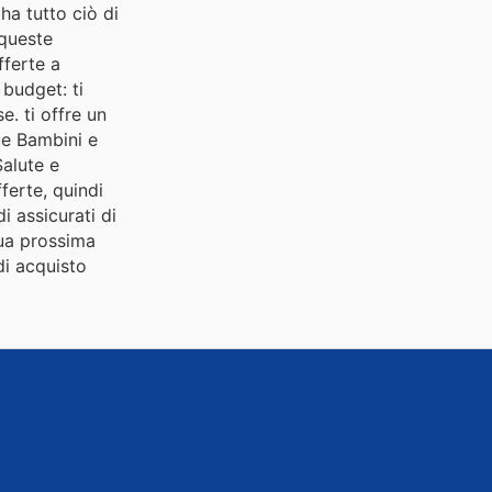
ha tutto ciò di
 queste
fferte a
 budget: ti
e. ti offre un
tue Bambini e
Salute e
ferte, quindi
i assicurati di
tua prossima
di acquisto