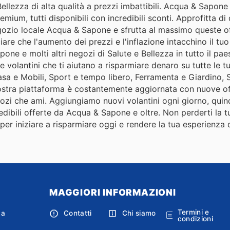
llezza di alta qualità a prezzi imbattibili. Acqua & Sapone 
emium, tutti disponibili con incredibili sconti. Approfitta di
negozio locale Acqua & Sapone e sfrutta al massimo queste o
are che l'aumento dei prezzi e l'inflazione intacchino il tuo
one e molti altri negozi di Salute e Bellezza in tutto il paes
 e volantini che ti aiutano a risparmiare denaro su tutte le 
asa e Mobili, Sport e tempo libero, Ferramenta e Giardino, 
 nostra piattaforma è costantemente aggiornata con nuove of
gozi che ami. Aggiungiamo nuovi volantini ogni giorno, quind
edibili offerte da Acqua & Sapone e oltre. Non perderti la 
 per iniziare a risparmiare oggi e rendere la tua esperienza 
MAGGIORI INFORMAZIONI
Termini e
ca
Contatti
Chi siamo
condizioni