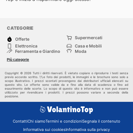
CATEGORIE
Supermercati
Offerte
Elettronica
Casa e Mobili
Ferramenta e Giardino
Moda
Salute e Bellezza
Sport e tempo libero
Più categorie
Bambini e Neonati
Animali Domestici
Altri
Copyright © 2026 Tutti i diritti riservati. È vietato copiare o riprodurre i testi senza
previo accordo scritto. \"Le foto dei prodotti, le immagini e le brochure sono solo a
scopo illustrativo. I prezzi scontati provengono dai distributori ufficiali elencati su
questo sito. Le offerte sono valide da e fino alla data di scadenza o fino ad
esaurimento delle scorte. Lo scopo di questo sito è informativo e non può essere
utilizzato per rivendicare i prodotti. I prezzi possono variare a seconda della
posizione.
Contatti
Chi siamo
Termini e condizioni
Segnala il contenuto
Informativa sui cookies
Informativa sulla privacy