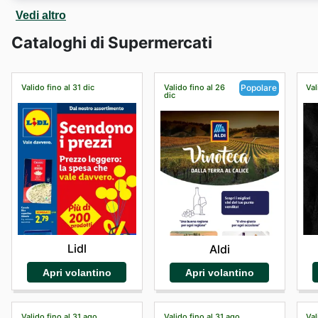
Naviga nel negozio online di
Biobottega
e registra il 
Vedi altro
servizi di spedizione per farti consegnare i prodotti d
Cataloghi di Supermercati
Valido fino al 31 dic
Valido fino al 26
Val
Popolare
dic
Lidl
Aldi
Apri volantino
Apri volantino
Valido fino al 31 ago
Valido fino al 31 ago
Val