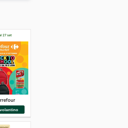
 dei loro
al 27 set
rrefour
 volantino
giorni