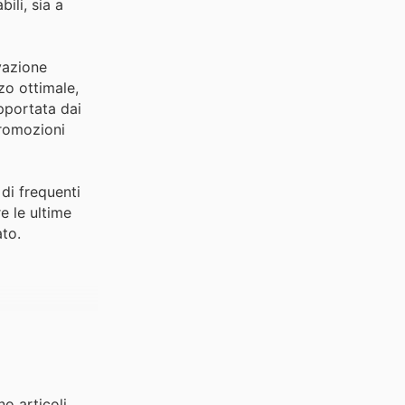
ili, sia a
ovazione
zo ottimale,
upportata dai
promozioni
 di frequenti
e le ultime
ato.
no articoli