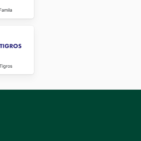
Famila
Tigros