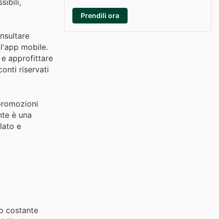
ibili,
Prendili ora
onsultare
 l'app mobile.
 e approfittare
onti riservati
 promozioni
nte è una
lato e
no costante