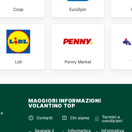
Coop
EuroSpin
Lidl
Penny Market
MAGGIORI INFORMAZIONI
VOLANTINO TOP
ca
Termini e
Contatti
Chi siamo
condizioni
Segnala il
Informativa
Informativa