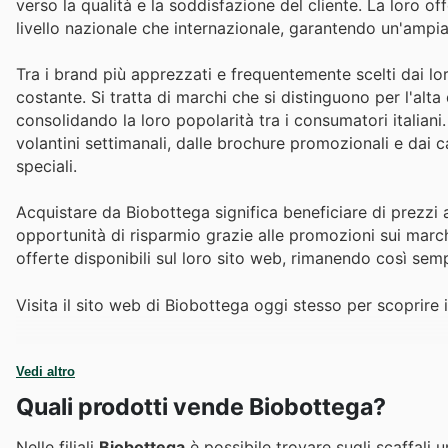
verso la qualità e la soddisfazione del cliente. La loro off
livello nazionale che internazionale, garantendo un'ampia
Tra i brand più apprezzati e frequentemente scelti dai lor
costante. Si tratta di marchi che si distinguono per l'alta
consolidando la loro popolarità tra i consumatori italiani
volantini settimanali, dalle brochure promozionali e dai c
speciali.
Acquistare da Biobottega significa beneficiare di prezzi a
opportunità di risparmio grazie alle promozioni sui march
offerte disponibili sul loro sito web, rimanendo così sem
Visita il sito web di Biobottega oggi stesso per scoprire i
Vedi altro
Quali prodotti vende Biobottega?
Nelle filiali
Biobottega
è possibile trovare sugli scaffali u