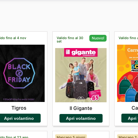
tuo account sul sito per effettuare i tuoi acquisti. Approfitta
irettamente a casa tua.
ido fino al 4 nov
Valido fino al 30
Valido fino 
Nuovo!
set
Tigros
Ca
Il Gigante
Apri volantino
Apri
Apri volantino
ido fino al 23 ago
Mancano 5 giorni
Mancano 2 