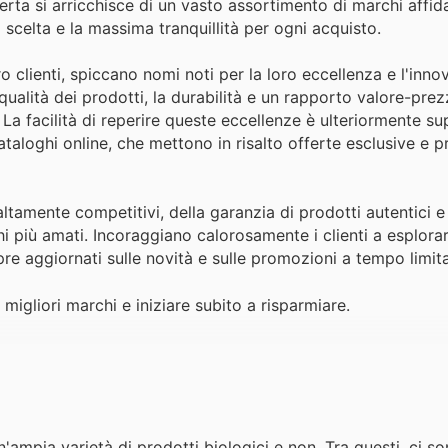
erta si arricchisce di un vasto assortimento di marchi affidab
 scelta e la massima tranquillità per ogni acquisto.
o clienti, spiccano nomi noti per la loro eccellenza e l'inn
 qualità dei prodotti, la durabilità e un rapporto valore-prez
. La facilità di reperire queste eccellenze è ulteriormente s
ataloghi online, che mettono in risalto offerte esclusive e 
ltamente competitivi, della garanzia di prodotti autentici e
i più amati. Incoraggiano calorosamente i clienti a esplorar
pre aggiornati sulle novità e sulle promozioni a tempo limit
 migliori marchi e iniziare subito a risparmiare.
n'ampia varietà di prodotti biologici e non. Tra questi, ci so