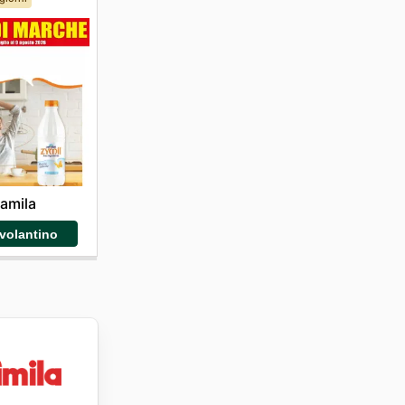
amila
 volantino