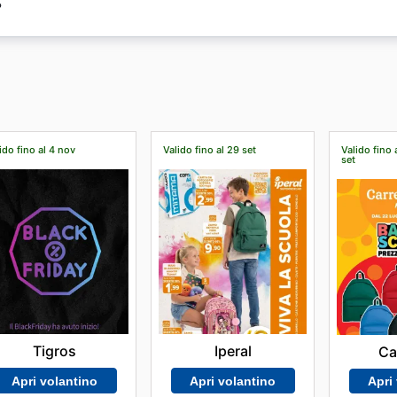
mento per gli acquisti quotidiani
.
izzare il tuo risparmio prima di recarti in negozio.
?
orama dei supermercati in Italia, distinguendosi per un'offe
lità
,
Il Gigante
propone un’ampia gamma di promozioni e sc
one della clientela. Per questo, mettono a disposizione un
ono accedere a vantaggi esclusivi e a offerte dedicate. Ogni
Gigante
. Controlla qui i migliori prezzi e gli sconti stagionali
nazionale che internazionale, garantendo così un'ampia scelt
ei cataloghi e nei volantini, offrendo prezzi imbattibili su p
li a te più vicine e scopri tutti i vantaggi che
Il Gigante
h
i quotidiani.
k Friday
, è possibile trovare
sconti fino al 50%
su articoli d
CARD.
nline, i clienti troveranno una selezione dei brand più amati 
ioni settimanali, mensili e annuali, le offerte e gli sconti d
o innovazione, la durabilità dei loro prodotti e l'eccellente 
nsigliabile visitare il sito ufficiale di
Il Gigante
, dove sono
 anche consultare il sito ufficiale online:
cuotendo un forte apprezzamento da parte del pubblico. La 
on un impegno costante nel fornire un servizio clienti eccel
ido fino al 4 nov
Valido fino al 29 set
Valido fino 
set
traverso i volantini settimanali, le brochure promozionali e 
 scelta ideale per chi desidera fare la spesa in modo conv
te speciali e promozioni dedicate.
ca il tuo prossimo acquisto con le ultime novità dal tuo
ezzi sempre competitivi, di prodotti autentici garantiti e di
iosi. Vi invitano calorosamente a esplorare le loro ultime p
ità in arrivo e sulle imperdibili promozioni a tempo limitat
xclusive offers from top brands.
Tigros
Iperal
Ca
Apri volantino
Apri volantino
Apri