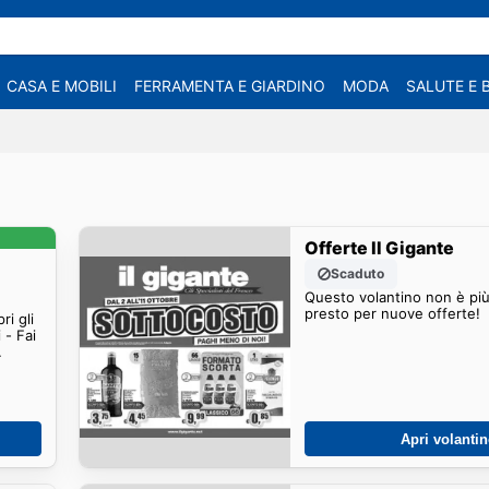
CASA E MOBILI
FERRAMENTA E GIARDINO
MODA
SALUTE E 
Offerte Il Gigante
Scaduto
Questo volantino non è più
presto per nuove offerte!
i gli
 - Fai
Apri volanti