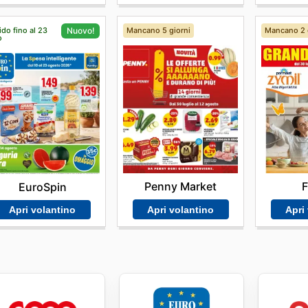
ido fino al 23
Mancano 5 giorni
Mancano 2 
Nuovo!
o
Penny Market
F
EuroSpin
Apri volantino
Apri
Apri volantino