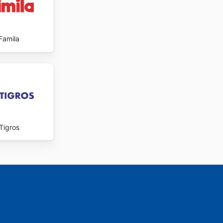
Famila
Tigros