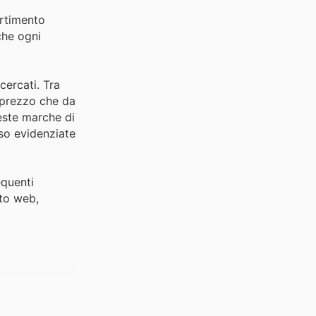
ortimento
che ogni
cercati. Tra
à-prezzo che da
este marche di
sso evidenziate
equenti
ito web,