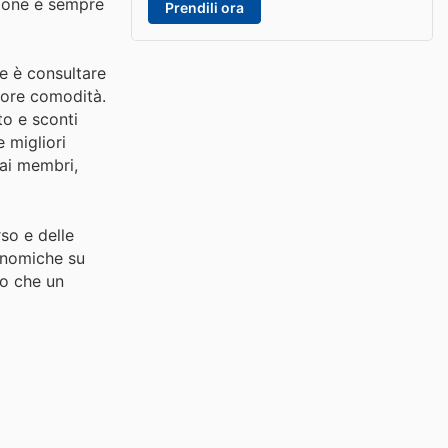
zione è sempre
Prendili ora
ce è consultare
giore comodità.
to e sconti
e migliori
 ai membri,
rso e delle
conomiche su
do che un