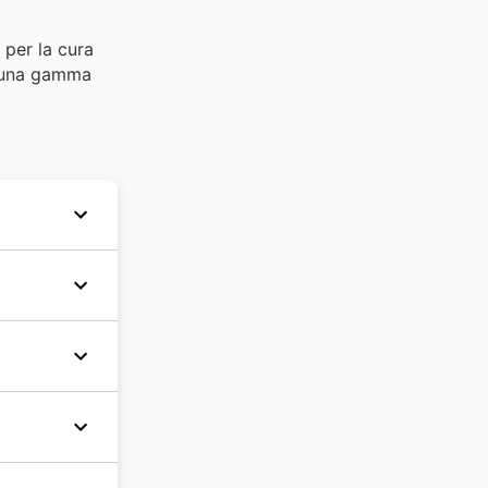
 per la cura
o una gamma
i,
rata la
poca.
o,
e prime
aldi
santi
ia
nto di
day
e il
regioni
per
chure
ti