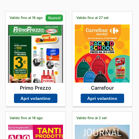
Valido fino al 16 ago
Valido fino al 27 set
Nuovo!
Carrefour
Primo Prezzo
Apri volantino
Apri volantino
Valido fino al 18 ago
Valido fino al 2 set