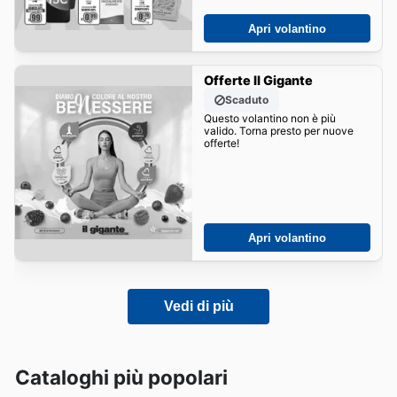
Apri volantino
Offerte Il Gigante
Scaduto
Questo volantino non è più
valido. Torna presto per nuove
offerte!
Apri volantino
Vedi di più
Cataloghi più popolari