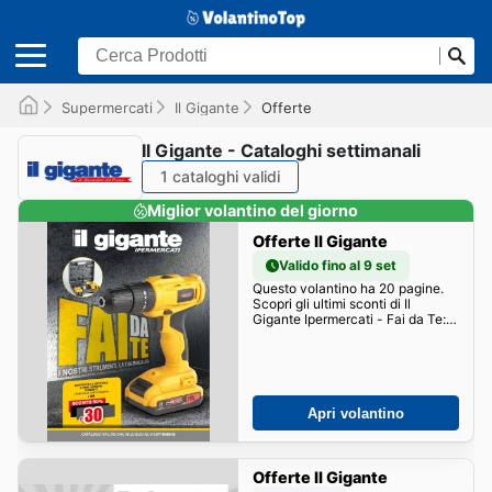
Supermercati
Il Gigante
Offerte
Il Gigante - Cataloghi settimanali
1 cataloghi validi
Miglior volantino del giorno
Offerte Il Gigante
Valido fino al 9 set
Questo volantino ha 20 pagine.
Scopri gli ultimi sconti di Il
Gigante Ipermercati - Fai da Te: I
Nostri Strumenti prima che
scadano.
Apri volantino
Offerte Il Gigante