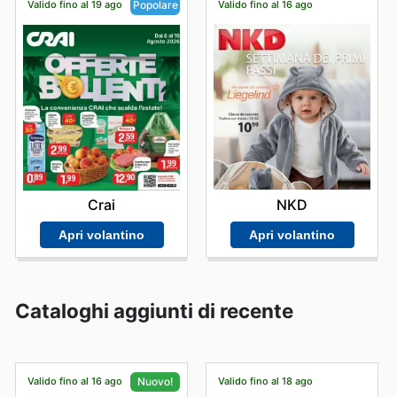
Valido fino al 19 ago
Valido fino al 16 ago
Popolare
NKD
Crai
Apri volantino
Apri volantino
Cataloghi aggiunti di recente
Valido fino al 16 ago
Valido fino al 18 ago
Nuovo!