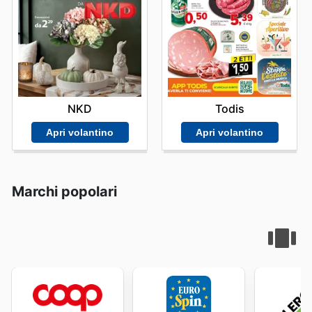
NKD
Todis
Apri volantino
Apri volantino
Marchi popolari