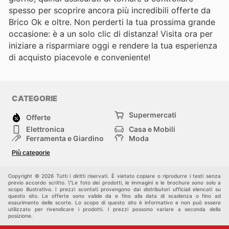
spesso per scoprire ancora più incredibili offerte da
Brico Ok e oltre. Non perderti la tua prossima grande
occasione: è a un solo clic di distanza! Visita ora per
iniziare a risparmiare oggi e rendere la tua esperienza
di acquisto piacevole e conveniente!
CATEGORIE
Supermercati
Offerte
Elettronica
Casa e Mobili
Ferramenta e Giardino
Moda
Salute e Bellezza
Sport e tempo libero
Più categorie
Bambini e Neonati
Animali Domestici
Altri
Copyright © 2026 Tutti i diritti riservati. È vietato copiare o riprodurre i testi senza
previo accordo scritto. \"Le foto dei prodotti, le immagini e le brochure sono solo a
scopo illustrativo. I prezzi scontati provengono dai distributori ufficiali elencati su
questo sito. Le offerte sono valide da e fino alla data di scadenza o fino ad
esaurimento delle scorte. Lo scopo di questo sito è informativo e non può essere
utilizzato per rivendicare i prodotti. I prezzi possono variare a seconda della
posizione.