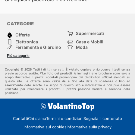
CATEGORIE
Supermercati
Offerte
Elettronica
Casa e Mobili
Ferramenta e Giardino
Moda
Salute e Bellezza
Sport e tempo libero
Più categorie
Bambini e Neonati
Animali Domestici
Altri
Copyright © 2026 Tutti i diritti riservati. È vietato copiare o riprodurre i testi senza
previo accordo scritto. \"Le foto dei prodotti, le immagini e le brochure sono solo a
scopo illustrativo. I prezzi scontati provengono dai distributori ufficiali elencati su
questo sito. Le offerte sono valide da e fino alla data di scadenza o fino ad
esaurimento delle scorte. Lo scopo di questo sito è informativo e non può essere
utilizzato per rivendicare i prodotti. I prezzi possono variare a seconda della
posizione.
Contatti
Chi siamo
Termini e condizioni
Segnala il contenuto
Informativa sui cookies
Informativa sulla privacy