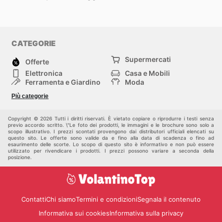
CATEGORIE
Supermercati
Offerte
Elettronica
Casa e Mobili
Ferramenta e Giardino
Moda
Salute e Bellezza
Sport e tempo libero
Più categorie
Bambini e Neonati
Animali Domestici
Altri
Copyright © 2026 Tutti i diritti riservati. È vietato copiare o riprodurre i testi senza
previo accordo scritto. \"Le foto dei prodotti, le immagini e le brochure sono solo a
scopo illustrativo. I prezzi scontati provengono dai distributori ufficiali elencati su
questo sito. Le offerte sono valide da e fino alla data di scadenza o fino ad
esaurimento delle scorte. Lo scopo di questo sito è informativo e non può essere
utilizzato per rivendicare i prodotti. I prezzi possono variare a seconda della
posizione.
Contatti
Chi siamo
Termini e condizioni
Segnala il contenuto
Informativa sui cookies
Informativa sulla privacy