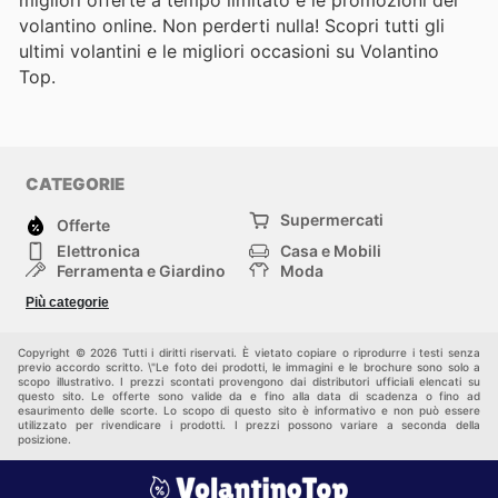
volantino online. Non perderti nulla! Scopri tutti gli
ultimi volantini e le migliori occasioni su Volantino
Top.
CATEGORIE
Supermercati
Offerte
Elettronica
Casa e Mobili
Ferramenta e Giardino
Moda
Salute e Bellezza
Sport e tempo libero
Più categorie
Bambini e Neonati
Animali Domestici
Altri
Copyright © 2026 Tutti i diritti riservati. È vietato copiare o riprodurre i testi senza
previo accordo scritto. \"Le foto dei prodotti, le immagini e le brochure sono solo a
scopo illustrativo. I prezzi scontati provengono dai distributori ufficiali elencati su
questo sito. Le offerte sono valide da e fino alla data di scadenza o fino ad
esaurimento delle scorte. Lo scopo di questo sito è informativo e non può essere
utilizzato per rivendicare i prodotti. I prezzi possono variare a seconda della
posizione.