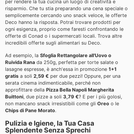
per rendere la tua cucina un luogo di creatività e
risparmio. Che tu stia preparando una cena speciale o
semplicemente cercando uno snack veloce, le offerte
Deco hanno la risposta. Potrai trovare prodotti per
ogni esigenza, proprio come faresti confrontando le
offerte di Conad o i supermercati locali. Trova altre
incredibili offerte sugli alimentari su Deco.
Ad esempio, la
Sfoglia Rettangolare all'Uovo o
Ruivida Rana
da 250g, perfetta per torte salate o
lasagne espresse, è anch'essa in promozione
1+1
gratis
a soli
2,59 €
per due pezzi! Oppure, per una
serata cinema indimenticabile, perché non
approfittare della
Pizza Bella Napoli Margherita
Buittoni
, due pizze a soli
3,79 €
? E per i più golosi,
non mancano snack irresistibili come gli
Oreo
o le
Chips di Pane Morato
.
Pulizia e Igiene, la Tua Casa
Splendente Senza Sprechi