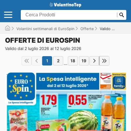
Volantini settimanali di EuroSpin
Offerte
Valido fino al 12/07/2026
OFFERTE DI EUROSPIN
Valido dal 2 luglio 2026 al 12 luglio 2026
1
2
18
19
...