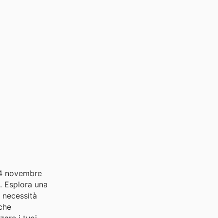
 14 novembre
a. Esplora una
e necessità
 che
zare i tuoi