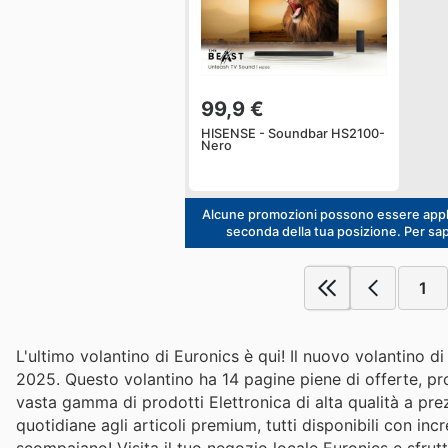
99,9 €
HISENSE - Soundbar HS2100-
Nero
Alcune promozioni possono essere applic
seconda della tua posizione. Per saper
1
L'ultimo volantino di Euronics è qui! Il nuovo volantino 
2025. Questo volantino ha 14 pagine piene di offerte, prom
vasta gamma di prodotti Elettronica di alta qualità a prezz
quotidiane agli articoli premium, tutti disponibili con incr
scompaiano! Visita il tuo negozio locale Euronics e sfru