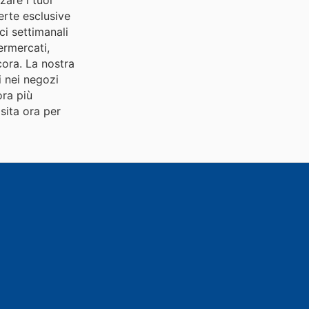
ferte esclusive
ci settimanali
ermercati,
cora. La nostra
i nei negozi
ora più
sita ora per