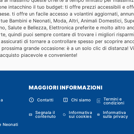
one intacchino il tuo budget: ti offre prezzi accessibili e of
paese. ti offre un facile accesso a volantini aggiornati, annun
e tue Bambini e Neonati, Moda, Altri, Animali Domestici, Sup
o, Salute e Bellezza, Elettronica preferite e molto altro an
, quindi puoi sempre contare di trovare i migliori risparm
assicurati di tornare a controllare spesso per scoprire anc
ua prossima grande occasione: è a un solo clic di distanza! Vi
i acquisto piacevole e conveniente!
MAGGIORI INFORMAZIONI
Termini e
ca
Contatti
Chi siamo
condizioni
Segnala il
Informativa
Informativa
contenuto
sui cookies
sulla privacy
e Neonati