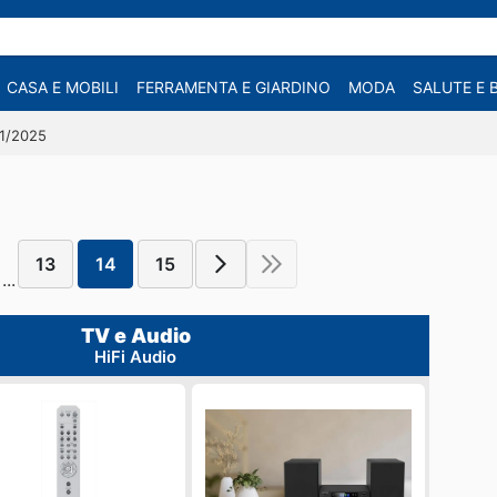
CASA E MOBILI
FERRAMENTA E GIARDINO
MODA
SALUTE E 
11/2025
13
14
15
...
TV e Audio
HiFi Audio