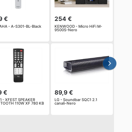
9 €
254 €
HA - A-S301-BL-Black
KENWOOD - Micro HiFi M-
9500S-Nero
9 €
89,9 €
I - XFEST SPEAKER
LG - Soundbar SQC1 2.1
TOOTH 110W XF 780 KB
canali-Nero