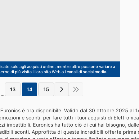
ate solo agli acquisti online, mentre altre possono variare a
ne di più visita il loro sito Web o i canali di social media.
13
14
15
...
di Euronics è ora disponibile. Valido dal 30 ottobre 2025 al
ozioni e sconti, per fare tutti i tuoi acquisti di Elettronic
i imbattibili. Euronics ha tutto ciò di cui hai bisogno, dall
edibili sconti. Approfitta di queste incredibili offerte prima
tta al massimo queste offerte a tempo limitato per massimiz