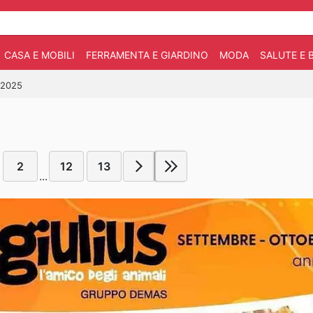
CASA E MOBILI
FERRAMENTA E GIARDINO
MODA
SALUTE E 
0/2025
2
12
13
...