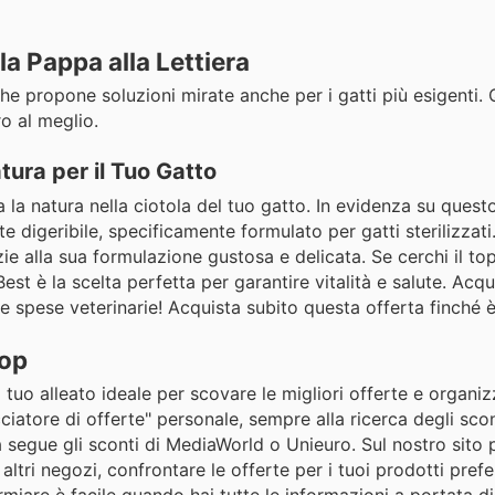
la Pappa alla Lettiera
 che propone soluzioni mirate anche per i gatti più esigenti.
ro al meglio.
tura per il Tuo Gatto
 la natura nella ciotola del tuo gatto. In evidenza su quest
 digeribile, specificamente formulato per gatti sterilizzati
razie alla sua formulazione gustosa e delicata. Se cerchi il 
st è la scelta perfetta per garantire vitalità e salute. Acqu
lle spese veterinarie! Acquista subito questa offerta finché è
Top
uo alleato ideale per scovare le migliori offerte e organiz
iatore di offerte" personale, sempre alla ricerca degli scon
segue gli sconti di MediaWorld o Unieuro. Sul nostro sito p
altri negozi, confrontare le offerte per i tuoi prodotti prefer
miare è facile quando hai tutte le informazioni a portata di 