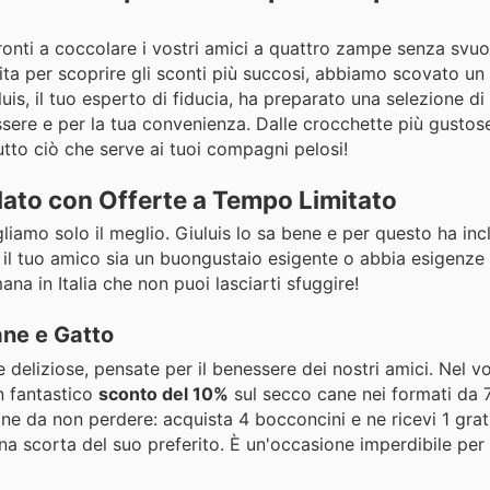
pronti a coccolare i vostri amici a quattro zampe senza svuot
ita per scoprire gli sconti più succosi, abbiamo scovato un
luis, il tuo esperto di fiducia, ha preparato una selezione di
essere e per la tua convenienza. Dalle crocchette più gustose 
tutto ciò che serve ai tuoi compagni pelosi!
lato con Offerte a Tempo Limitato
gliamo solo il meglio. Giuluis lo sa bene e per questo ha inc
 il tuo amico sia un buongustaio esigente o abbia esigenze 
mana in Italia che non puoi lasciarti sfuggire!
ne e Gatto
 deliziose, pensate per il benessere dei nostri amici. Nel v
un fantastico
sconto del 10%
sul secco cane nei formati da 7
one da non perdere: acquista 4 bocconcini e ne ricevi 1 gra
una scorta del suo preferito. È un'occasione imperdibile per 