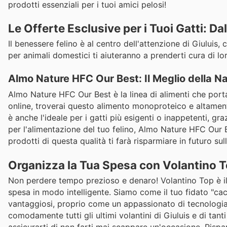
prodotti essenziali per i tuoi amici pelosi!
Le Offerte Esclusive per i Tuoi Gatti: Dal
Il benessere felino è al centro dell'attenzione di Giuluis,
per animali domestici ti aiuteranno a prenderti cura di lo
Almo Nature HFC Our Best: Il Meglio della Na
Almo Nature HFC Our Best è la linea di alimenti che porta
online, troverai questo alimento monoproteico e altamente
è anche l'ideale per i gatti più esigenti o inappetenti, g
per l'alimentazione del tuo felino, Almo Nature HFC Our Be
prodotti di questa qualità ti farà risparmiare in futuro su
Organizza la Tua Spesa con Volantino 
Non perdere tempo prezioso e denaro! Volantino Top è il t
spesa in modo intelligente. Siamo come il tuo fidato "cacc
vantaggiosi, proprio come un appassionato di tecnologia 
comodamente tutti gli ultimi volantini di Giuluis e di tanti 
assicurarti di non farti mai scappare un'occasione. Rispar