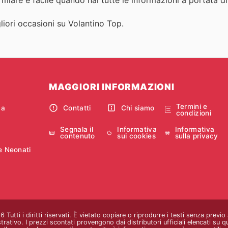
igliori occasioni su Volantino Top.
MAGGIORI INFORMAZIONI
Termini e
ca
Contatti
Chi siamo
condizioni
Segnala il
Informativa
Informativa
contenuto
sui cookies
sulla privacy
e Neonati
Tutti i diritti riservati. È vietato copiare o riprodurre i testi senza previ
strativo. I prezzi scontati provengono dai distributori ufficiali elencati su 