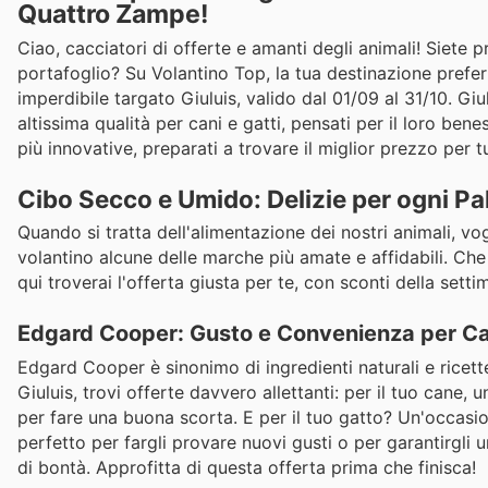
Quattro Zampe!
Ciao, cacciatori di offerte e amanti degli animali! Siete 
portafoglio? Su Volantino Top, la tua destinazione prefer
imperdibile targato Giuluis, valido dal 01/09 al 31/10. Giu
altissima qualità per cani e gatti, pensati per il loro ben
più innovative, preparati a trovare il miglior prezzo per 
Cibo Secco e Umido: Delizie per ogni Pa
Quando si tratta dell'alimentazione dei nostri animali, vo
volantino alcune delle marche più amate e affidabili. Che
qui troverai l'offerta giusta per te, con sconti della setti
Edgard Cooper: Gusto e Convenienza per Ca
Edgard Cooper è sinonimo di ingredienti naturali e ricette
Giuluis, trovi offerte davvero allettanti: per il tuo cane, 
per fare una buona scorta. E per il tuo gatto? Un'occasi
perfetto per fargli provare nuovi gusti o per garantirgli 
di bontà. Approfitta di questa offerta prima che finisca!