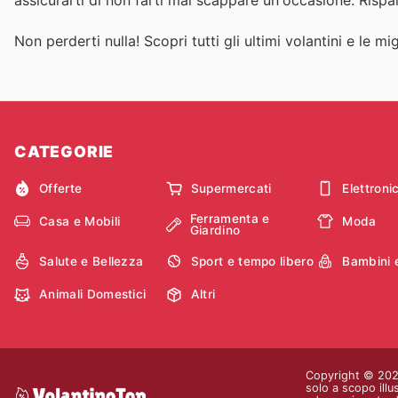
Non perderti nulla! Scopri tutti gli ultimi volantini e le m
CATEGORIE
Offerte
Supermercati
Elettroni
Ferramenta e
Casa e Mobili
Moda
Giardino
Salute e Bellezza
Sport e tempo libero
Bambini 
Animali Domestici
Altri
Copyright © 2026 
solo a scopo illu