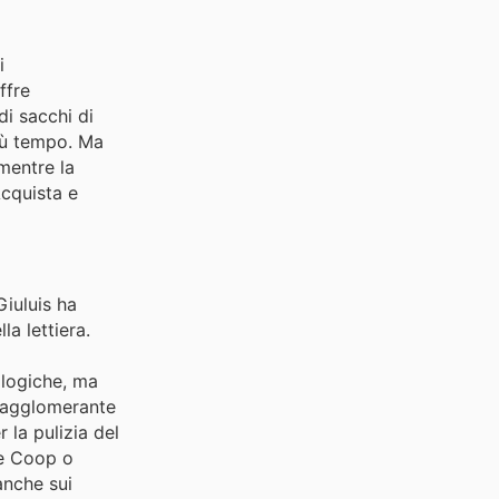
i
ffre
di sacchi di
più tempo. Ma
 mentre la
Acquista e
Giuluis ha
a lettiera.
cologiche, ma
re agglomerante
 la pulizia del
me Coop o
anche sui