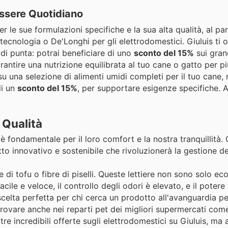
essere Quotidiano
r le sue formulazioni specifiche e la sua alta qualità, al par
tecnologia o De'Longhi per gli elettrodomestici. Giuluis ti o
 di punta: potrai beneficiare di uno
sconto del 15%
sui gran
arantire una nutrizione equilibrata al tuo cane o gatto per 
su una selezione di alimenti umidi completi per il tuo cane,
di un
sconto del 15%
, per supportare esigenze specifiche. 
 Qualità
 è fondamentale per il loro comfort e la nostra tranquillità. 
innovativo e sostenibile che rivoluzionerà la gestione dell
e di tofu o fibre di piselli. Queste lettiere non sono solo e
cile e veloce, il controllo degli odori è elevato, e il pote
celta perfetta per chi cerca un prodotto all'avanguardia per
 trovare anche nei reparti pet dei migliori supermercati co
tre incredibili offerte sugli elettrodomestici su Giuluis, ma 