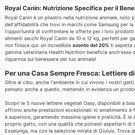
Royal Canin: Nutrizione Specifica per il Ben
Royal Canin è un pilastro nella nutrizione animale, noto pe
dell'affidabilità che trovi in marchi come Samsung per la 
l'opportunità di confrontare le offerte per i loro prodotti
alimenti secchi Royal Canin da 10 e 12 kg, perfetti per g
non finisce qui: un incredibile
sconto del 20%
ti aspetta 
gamma veterinaria Health Nutrition beneficia anch'essa 
risparmia sul benessere del tuo animale!
Per una Casa Sempre Fresca: Lettiere di
Oltre al cibo, anche l'ambiente in cui vivono i nostri gatti
pensato anche a questo, mettendo in evidenza un prodotto 
Scopri le 5 nuove lettiere vegetali Oasy, disponibili a bas
offrono anche prestazioni eccezionali: lo smaltimento è fa
è superiore, garantendo massima igiene e praticità. È la s
proprio gatto, con una qualità che potresti aspettarti di
Esselunga, ma con la selezione mirata di Giuluis. Trova al