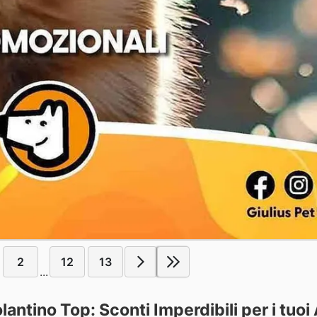
2
12
13
...
Volantino Top: Sconti Imperdibili per i tuoi