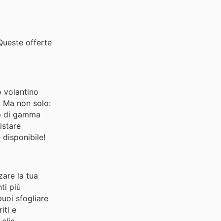
 Queste offerte
o volantino
. Ma non solo:
top di gamma
istare
 disponibile!
zare la tua
ti più
uoi sfogliare
iti e
clic.