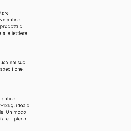
are il
 volantino
 prodotti di
alle lettiere
luso nel suo
specifiche,
olantino
-12kg, ideale
tis! Un modo
fare il pieno