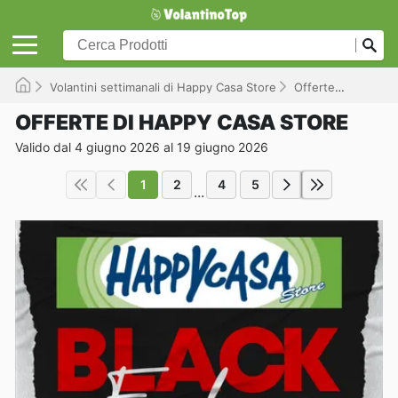
Volantini settimanali di Happy Casa Store
Offerte
Valido f
OFFERTE DI HAPPY CASA STORE
Valido dal 4 giugno 2026 al 19 giugno 2026
1
2
4
5
...