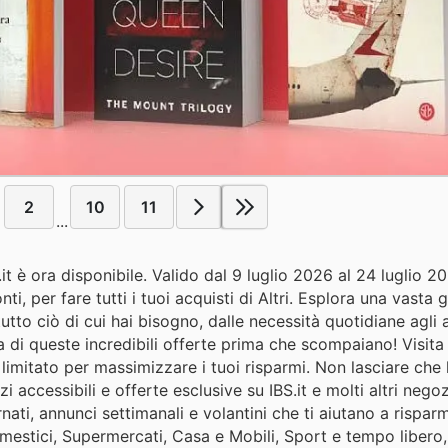
2
10
11
...
S.it è ora disponibile. Valido dal 9 luglio 2026 al 24 luglio 
ti, per fare tutti i tuoi acquisti di Altri. Esplora una vasta
a tutto ciò di cui hai bisogno, dalle necessità quotidiane agli a
ta di queste incredibili offerte prima che scompaiano! Visita
 limitato per massimizzare i tuoi risparmi. Non lasciare che
i accessibili e offerte esclusive su IBS.it e molti altri negozi
ornati, annunci settimanali e volantini che ti aiutano a rispa
omestici, Supermercati, Casa e Mobili, Sport e tempo libero