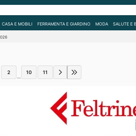
CASA E MOBILI
FERRAMENTA E GIARDINO
MODA
SALUTE E 
2026
2
10
11
...