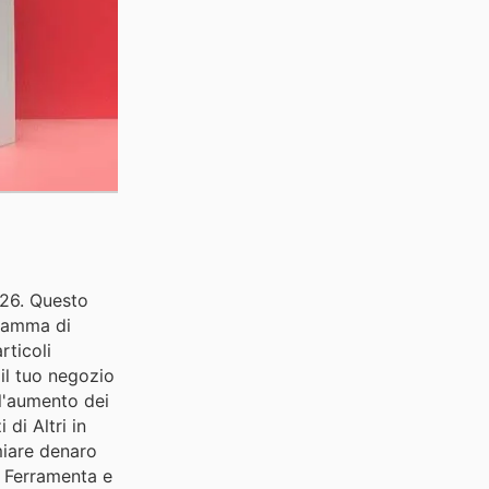
2026. Questo
 gamma di
rticoli
 il tuo negozio
 l'aumento dei
 di Altri in
rmiare denaro
, Ferramenta e