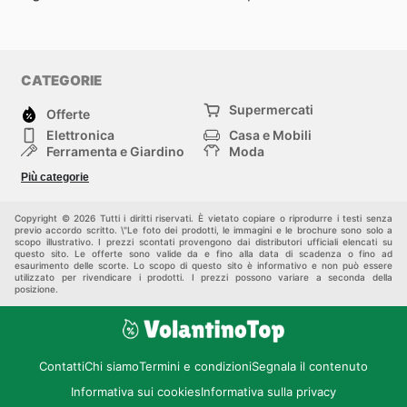
CATEGORIE
Supermercati
Offerte
Elettronica
Casa e Mobili
Ferramenta e Giardino
Moda
Salute e Bellezza
Sport e tempo libero
Più categorie
Bambini e Neonati
Animali Domestici
Altri
Copyright © 2026 Tutti i diritti riservati. È vietato copiare o riprodurre i testi senza
previo accordo scritto. \"Le foto dei prodotti, le immagini e le brochure sono solo a
scopo illustrativo. I prezzi scontati provengono dai distributori ufficiali elencati su
questo sito. Le offerte sono valide da e fino alla data di scadenza o fino ad
esaurimento delle scorte. Lo scopo di questo sito è informativo e non può essere
utilizzato per rivendicare i prodotti. I prezzi possono variare a seconda della
posizione.
Contatti
Chi siamo
Termini e condizioni
Segnala il contenuto
Informativa sui cookies
Informativa sulla privacy