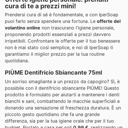
cura di te a prezzi mini!
Prendersi cura di sé è fondamentale, e con IperSoap
puoi farlo senza spendere una fortuna. Le
offerte del
volantino online
non trascurano l'igiene personale,
proponendo prodotti essenziali a prezzi davvero
irripetibili. Confrontare le offerte per il tuo benessere
non è mai stato così semplice, e noi di IperSoap ti
garantiamo il miglior prezzo per la tua routine
quotidiana.
PIÙME Dentifricio Sbiancante 75ml
Un sorriso smagliante a un prezzo da capogiro? Sì, è
possibile con il dentifricio sbiancante PIÙME! Questo
prodotto è formulato per aiutarti a mantenere i denti
bianchi e sani, combattendo le macchie superficiali e
donando una sensazione di freschezza duratura. È un
piccolo gesto quotidiano che fa una grande
differenza, sia per la tua igiene orale che per il tuo
budget. Portalo a casa per soli
0,99 €
, realizzando un