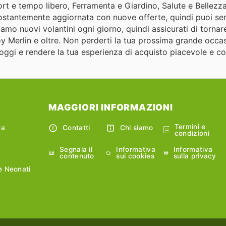
ort e tempo libero, Ferramenta e Giardino, Salute e Bellezza
 costantemente aggiornata con nuove offerte, quindi puoi s
iamo nuovi volantini ogni giorno, quindi assicurati di tornar
oy Merlin e oltre. Non perderti la tua prossima grande occas
re oggi e rendere la tua esperienza di acquisto piacevole e c
MAGGIORI INFORMAZIONI
Termini e
ca
Contatti
Chi siamo
condizioni
Segnala il
Informativa
Informativa
contenuto
sui cookies
sulla privacy
e Neonati