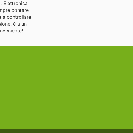
, Elettronica
empre contare
e a controllare
ione: è a un
onveniente!