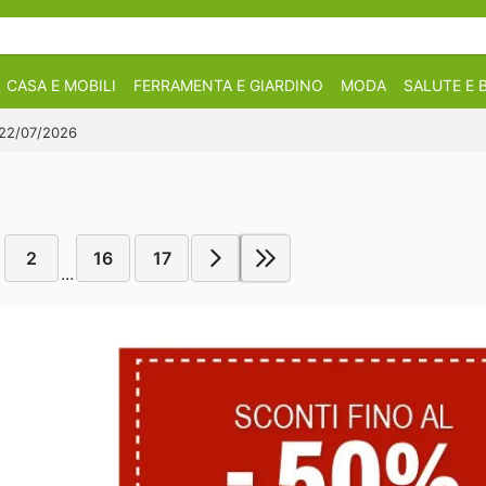
CASA E MOBILI
FERRAMENTA E GIARDINO
MODA
SALUTE E 
l 22/07/2026
2
16
17
...