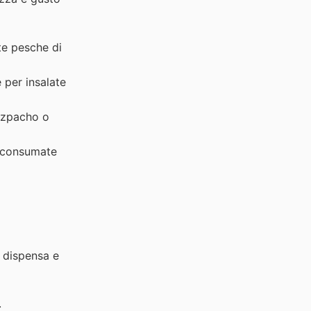
te pesche di
 per insalate
gazpacho o
e consumate
a dispensa e
.