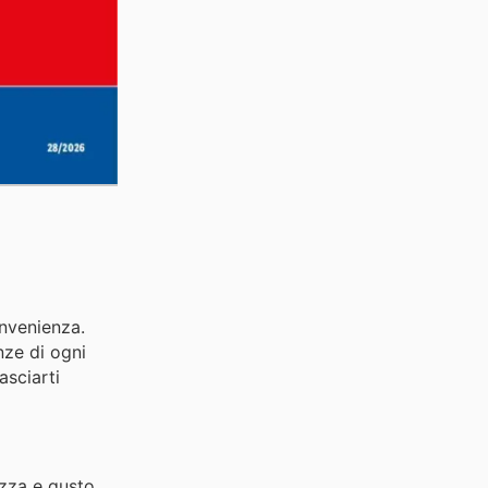
onvenienza.
nze di ogni
asciarti
ezza e gusto