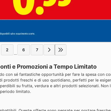
2
6
7
...
 Sconti e Promozioni a Tempo Limitato
ando con sé fantastiche opportunità per fare la spesa con c
prodotti freschi e di uso quotidiano, perfetti per le esige
mperdibili su frutta, verdura e altri prodotti selezionati. Non l
periodo limitato.
 imbattibili. Queste offerte sono pensate per portare fresch