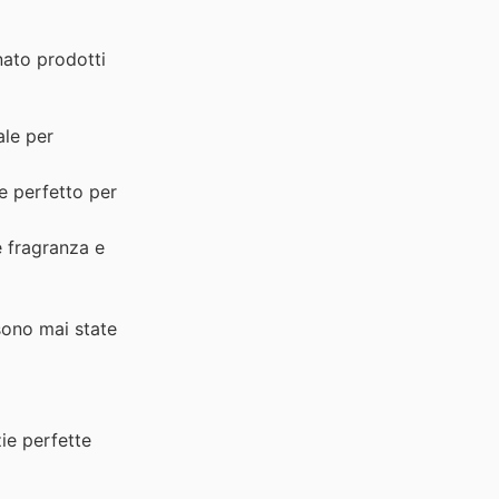
nato prodotti
ale per
e perfetto per
e fragranza e
sono mai state
ie perfette