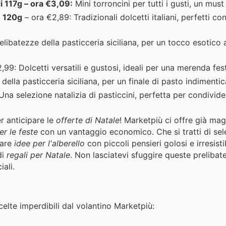
i 117g – ora €3,09:
Mini torroncini per tutti i gusti, un must 
io 120g
– ora €2,89: Tradizionali dolcetti italiani, perfetti con
libatezze della pasticceria siciliana, per un tocco esotico 
,99: Dolcetti versatili e gustosi, ideali per una merenda fest
ella pasticceria siciliana, per un finale di pasto indimentic
na selezione natalizia di pasticcini, perfetta per condivide
r anticipare le
offerte di Natale
! Marketpiù ci offre già mag
er le feste
con un vantaggio economico. Che si tratti di sel
vare
idee per l'alberello
con piccoli pensieri golosi e irresistib
di
regali per Natale
. Non lasciatevi sfuggire queste preliba
ali.
celte imperdibili dal volantino Marketpiù: