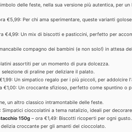
simbolo delle feste, nella sua versione più autentica, per un
ra €5,99: Per chi ama sperimentare, queste varianti golos
a €4,99: Un mix di biscotti e pasticcini, perfetto per acco
mancabile compagno dei bambini (e non solo!) in attesa del
latini assortiti per un momento di pura dolcezza.
selezione di praline per deliziare il palato.
€1,99: Un simpatico regalo per i più piccoli, per addolcire l'
a €1,00: Un croccante sfizioso, perfetto come spuntino o p
ne, un altro classico intramontabile delle feste.
 Simpatici cioccolatini a tema natalizio, ideali per decorare
istacchio 150g
– ora €1,49: Biscotti ricoperti per ogni gusto.
 delizia croccante per gli amanti del cioccolato.