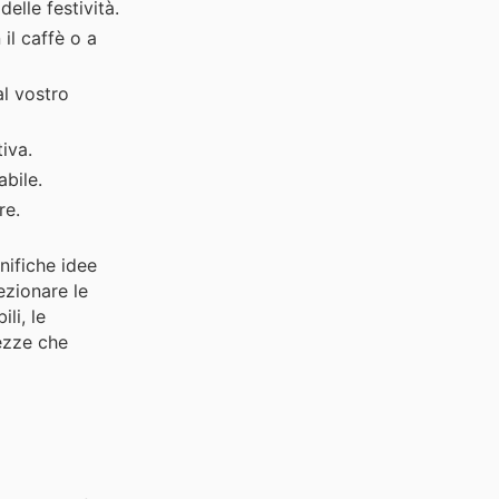
delle festività.
 il caffè o a
al vostro
iva.
abile.
re.
nifiche idee
ezionare le
ili, le
tezze che