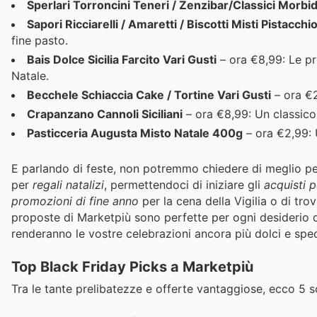
Sperlari Torroncini Teneri / Zenzibar/Classici Morbid
Sapori Ricciarelli / Amaretti / Biscotti Misti Pistacch
fine pasto.
Bais Dolce Sicilia Farcito Vari Gusti
– ora €8,99: Le pre
Natale.
Becchele Schiaccia Cake / Tortine Vari Gusti
– ora €2
Crapanzano Cannoli Siciliani
– ora €8,99: Un classico d
Pasticceria Augusta Misto Natale 400g
– ora €2,99: U
E parlando di feste, non potremmo chiedere di meglio pe
per
regali natalizi
, permettendoci di iniziare gli
acquisti p
promozioni di fine anno
per la cena della Vigilia o di tro
proposte di Marketpiù sono perfette per ogni desiderio 
renderanno le vostre celebrazioni ancora più dolci e speci
Top Black Friday Picks a Marketpiù
Tra le tante prelibatezze e offerte vantaggiose, ecco 5 s