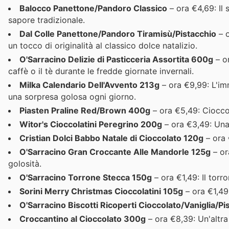
Balocco Panettone/Pandoro Classico
– ora €4,69: Il 
sapore tradizionale.
Dal Colle Panettone/Pandoro Tiramisù/Pistacchio
– o
un tocco di originalità al classico dolce natalizio.
O'Sarracino Delizie di Pasticceria Assortita 600g
– or
caffè o il tè durante le fredde giornate invernali.
Milka Calendario Dell'Avvento 213g
– ora €9,99: L'im
una sorpresa golosa ogni giorno.
Piasten Praline Red/Brown 400g
– ora €5,49: Ciocco
Witor's Cioccolatini Peregrino 200g
– ora €3,49: Una 
Cristian Dolci Babbo Natale di Cioccolato 120g
– ora 
O'Sarracino Gran Croccante Alle Mandorle 125g
– or
golosità.
O'Sarracino Torrone Stecca 150g
– ora €1,49: Il torro
Sorini Merry Christmas Cioccolatini 105g
– ora €1,49:
O'Sarracino Biscotti Ricoperti Cioccolato/Vaniglia/P
Croccantino al Cioccolato 300g
– ora €8,39: Un'altra