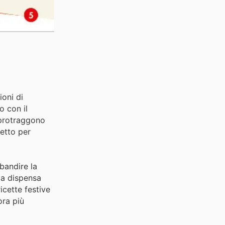
ioni di
o con il
 protraggono
fetto per
mbandire la
 la dispensa
icette festive
ora più