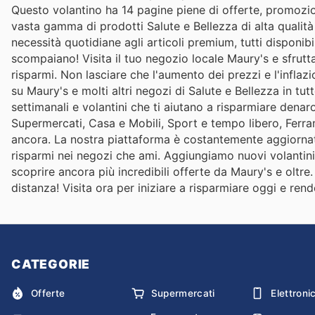
Questo volantino ha 14 pagine piene di offerte, promozioni
vasta gamma di prodotti Salute e Bellezza di alta qualità a
necessità quotidiane agli articoli premium, tutti disponibil
scompaiano! Visita il tuo negozio locale Maury's e sfrut
risparmi. Non lasciare che l'aumento dei prezzi e l'inflazi
su Maury's e molti altri negozi di Salute e Bellezza in tutt
settimanali e volantini che ti aiutano a risparmiare denar
Supermercati, Casa e Mobili, Sport e tempo libero, Ferram
ancora. La nostra piattaforma è costantemente aggiornata
risparmi nei negozi che ami. Aggiungiamo nuovi volantini 
scoprire ancora più incredibili offerte da Maury's e oltre
distanza! Visita ora per iniziare a risparmiare oggi e ren
CATEGORIE
Offerte
Supermercati
Elettroni