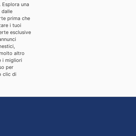
a. Esplora una
 dalle
erte prima che
are i tuoi
ferte esclusive
 annunci
estici,
molto altro
i migliori
so per
 clic di