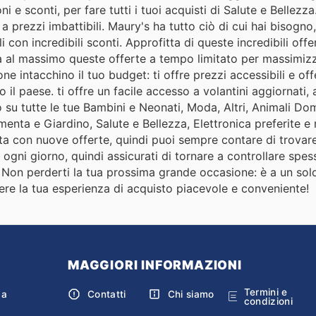
 e sconti, per fare tutti i tuoi acquisti di Salute e Bellezz
 prezzi imbattibili. Maury's ha tutto ciò di cui hai bisogno,
i con incredibili sconti. Approfitta di queste incredibili off
ta al massimo queste offerte a tempo limitato per massimizz
one intacchino il tuo budget: ti offre prezzi accessibili e of
o il paese. ti offre un facile accesso a volantini aggiornati,
o su tutte le tue Bambini e Neonati, Moda, Altri, Animali Dom
enta e Giardino, Salute e Bellezza, Elettronica preferite e 
 con nuove offerte, quindi puoi sempre contare di trovare 
ogni giorno, quindi assicurati di tornare a controllare spes
. Non perderti la tua prossima grande occasione: è a un solo
dere la tua esperienza di acquisto piacevole e conveniente!
MAGGIORI INFORMAZIONI
Termini e
ca
Contatti
Chi siamo
condizioni