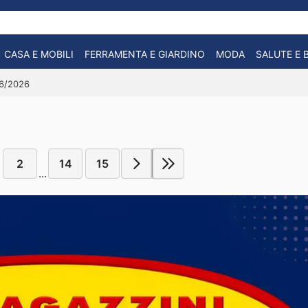
CASA E MOBILI
FERRAMENTA E GIARDINO
MODA
SALUTE E 
06/2026
2
14
15
...