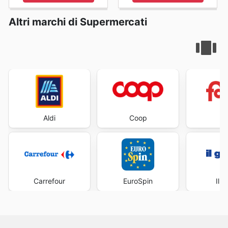
Altri marchi di Supermercati
Aldi
Coop
Fa
Carrefour
EuroSpin
Il 