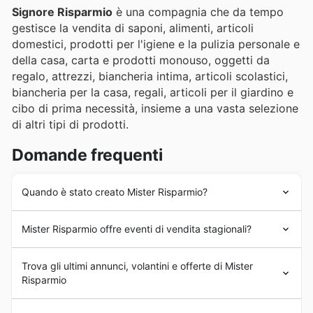
Signore Risparmio
è una compagnia che da tempo
gestisce la vendita di saponi, alimenti, articoli
domestici, prodotti per l'igiene e la pulizia personale e
della casa, carta e prodotti monouso, oggetti da
regalo, attrezzi, biancheria intima, articoli scolastici,
biancheria per la casa, regali, articoli per il giardino e
cibo di prima necessità, insieme a una vasta selezione
di altri tipi di prodotti.
Domande frequenti
Quando è stato creato Mister Risparmio?
Signor Risparmio
viene fondato nel 2004 con un
Mister Risparmio offre eventi di vendita stagionali?
personale ridotto, un solo negozio ma con molte idee.
Nei successivi anni, l'offerta dei prodotti in vendita è
Certo, Mister Risparmio partecipa attivamente a tutte le
andata aumentando e soprattutto è salito il numero dei
Trova gli ultimi annunci, volantini e offerte di Mister
principali
promozioni stagionali
e
offerte speciali
in
negozi in Campania e in tutto il Sud Italia.
Risparmio
Italia. Non solo durante i classici saldi come i saldi di
Primavera e i saldi d'Estate, ma anche per eventi come il
Il brand
Mister Risparmio
è attualmente una presenza
Rientro a Scuola, gli sconti d'Autunno e i saldi d'Inverno.