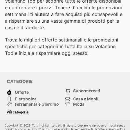
Volantino Top per scoprire tutte le offerte disponibili
e confrontare i prezzi. Tenere d'occhio le promozioni
settimanali ti aiuterà a fare acquisti più consapevoli e
a risparmiare su una vasta gamma di prodotti per la
casa e il fai-da-te.
Trova le migliori offerte settimanali e le promozioni
specifiche per categoria in tutta Italia su Volantino
Top e inizia a risparmiare oggi stesso.
CATEGORIE
Supermercati
Offerte
Elettronica
Casa e Mobili
Ferramenta e Giardino
Moda
Salute e Bellezza
Sport e tempo libero
Più categorie
Bambini e Neonati
Animali Domestici
Altri
Copyright © 2026 Tutti i diritti riservati. È vietato copiare o riprodurre i testi senza
previo accordo scritto. \"Le foto dei prodotti, le immagini e le brochure sono solo a