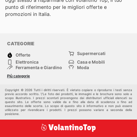
punto di riferimento per le migliori offerte e
promozioni in Italia.
CATEGORIE
Supermercati
Offerte
Elettronica
Casa e Mobili
Ferramenta e Giardino
Moda
Salute e Bellezza
Sport e tempo libero
Più categorie
Bambini e Neonati
Animali Domestici
Altri
Copyright © 2026 Tutti i diritti riservati. È vietato copiare o riprodurre i testi senza
previo accordo scritto. \"Le foto dei prodotti, le immagini e le brochure sono solo a
scopo illustrativo. I prezzi scontati provengono dai distributori ufficiali elencati su
questo sito. Le offerte sono valide da e fino alla data di scadenza o fino ad
esaurimento delle scorte. Lo scopo di questo sito è informativo e non può essere
utilizzato per rivendicare i prodotti. I prezzi possono variare a seconda della
posizione.